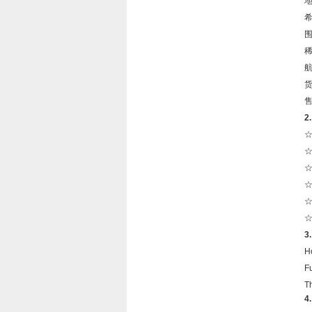
2
3
H
F
T
4