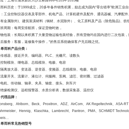
地址：上海市浦东新区川沙王桥路
999
号
1034-1035
幢
希而科历史：于
1999
成立，
20
多年备件销售积累，励志成为国内“零出错率"欧洲工业
围：工业控制仪器仪表及零部件、机电产品、计算机硬件及配件、通讯器械、汽摩配件
稀有金属除外
)
、建筑装潢材料（钢材、水泥除外）、化工原料及产品（除危险品
)
、纺
航班周期：每周安排航班，保证货物时效，
货物包装：长期以来积累了大量货物运输包装经验，所有货物均在国内进行二次包装，
售后服务：客服，返修集中操作，*的售后系统确保客户无后顾之忧。
.
希而科产品分类：
☆传感器、接近开关、编码器、
PLC
、光栅尺、读数头
☆控制模块、继电器、总线模块、电极、电容
☆隔离放大器、变送器、逆变器、变频器、总线模块、电极、电容
☆流量开关、流量计、液位计、伺服阀、泵阀、滤芯、密封圈、过滤器
☆电机、传动轴、轴承、夹具、轴套、接头、刹车片
☆绝缘检测仪、远程报警器、水质分析表，数据采集器、温控仪
.
代理品牌：
onsberg
、
Ahlborn
、
Beck
、
Proxitron
、
ADZ
、
AirCom
、
AK Regeltechnik
、
ASA-RT s
uhrmeister
、
Hennig
、
Klaschka
、
Lambrecht
、
Pantron
、
PMA
、
SCHMIDT Technol
heis
…
.
希而科常见热销型号