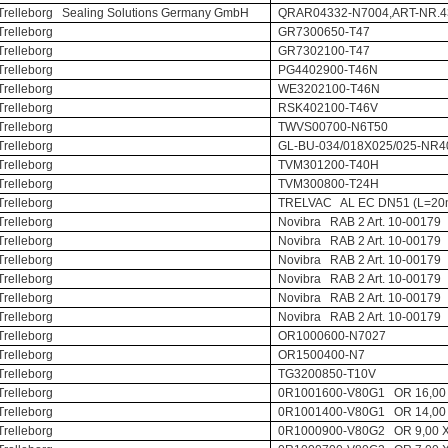
Trelleborg Sealing Solutions Germany GmbH
QRAR04332-N7004,ART-NR.4
Trelleborg
GR7300650-T47
Trelleborg
GR7302100-T47
Trelleborg
PG4402900-T46N
Trelleborg
WE3202100-T46N
Trelleborg
RSK402100-T46V
Trelleborg
TWVS00700-N6T50
Trelleborg
GL-BU-034/018X025/025-NR4
Trelleborg
TVM301200-T40H
Trelleborg
TVM300800-T24H
Trelleborg
TRELVAC AL EC DN51 (L=20
Trelleborg
Novibra RAB 2 Art. 10-00179
Trelleborg
Novibra RAB 2 Art. 10-00179
Trelleborg
Novibra RAB 2 Art. 10-00179
Trelleborg
Novibra RAB 2 Art. 10-00179
Trelleborg
Novibra RAB 2 Art. 10-00179
Trelleborg
Novibra RAB 2 Art. 10-00179
Trelleborg
OR1000600-N7027
Trelleborg
OR1500400-N7
Trelleborg
TG3200850-T10V
Trelleborg
0R1001600-V80G1 OR 16,00 X
Trelleborg
0R1001400-V80G1 OR 14,00 X
Trelleborg
0R1000900-V80G2 OR 9,00 X 