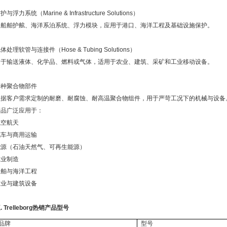
防护与浮力系统（
Marine & Infrastructure Solutions
）
如船舶护舷、海洋系泊系统、浮力模块，应用于港口、海洋工程及基础设施保护。
流体处理软管与连接件（
Hose & Tubing Solutions
）
用于输送液体、化学品、燃料或气体，适用于农业、建筑、采矿和工业移动设备。
特种聚合物部件
根据客户需求定制的耐磨、耐腐蚀、耐高温聚合物组件，用于严苛工况下的机械与设备
产品广泛应用于：
航空航天
汽车与商用运输
能源（石油天然气、可再生能源）
工业制造
船舶与海洋工程
农业与建筑设备
三
. Trelleborg
热销产品型号
品牌
型号