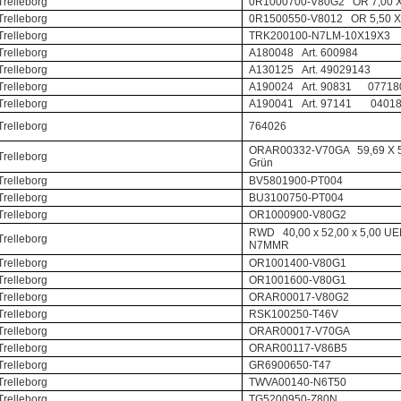
Trelleborg
0R1000700-V80G2 OR 7,00 X 
Trelleborg
0R1500550-V8012 OR 5,50 X 
Trelleborg
TRK200100-N7LM-10X19X3
Trelleborg
A180048
Art. 600984
Trelleborg
A130125
Art. 49029143
Trelleborg
A190024
Art. 90831
07718
Trelleborg
A190041
Art. 97141
0401
Trelleborg
764026
ORAR00332-V70GA 59,69 X 5,
Trelleborg
Gr
ü
n
Trelleborg
BV5801900-PT004
Trelleborg
BU3100750-PT004
Trelleborg
OR1000900-V80G2
RWD 40,00 x 52,00 x 5,00 U
Trelleborg
N7MMR
Trelleborg
OR1001400-V80G1
Trelleborg
OR1001600-V80G1
Trelleborg
ORAR00017-V80G2
Trelleborg
RSK100250-T46V
Trelleborg
ORAR00017-V70GA
Trelleborg
ORAR00117-V86B5
Trelleborg
GR6900650-T47
Trelleborg
TWVA00140-N6T50
Trelleborg
TG5200950-Z80N