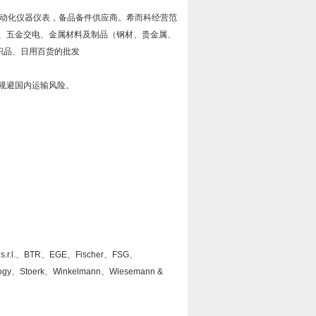
自动化仪器仪表，备品备件供应商。希而科经营范
、五金交电、金属材料及制品（钢材、贵金属、
织品、日用百货的批发
规避国内运输风险。
.r.l.
、
BTR
、
EGE
、
Fischer
、
FSG
、
ogy
、
Stoerk
、
Winkelmann
、
Wiesemann &