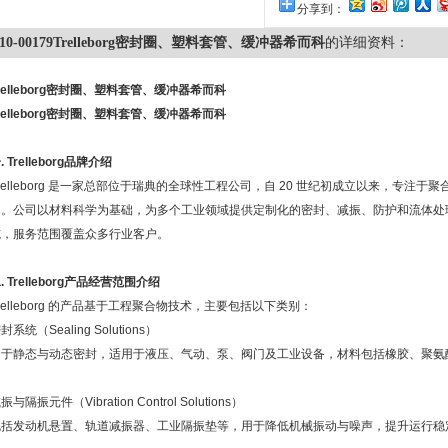
分享到：
10-00179Trelleborg密封圈、塑料套管、缓冲器希而科
的详细资料：
relleborg密封圈、塑料套管、缓冲器希而科
relleborg密封圈、塑料套管、缓冲器希而科
一
. Trelleborg
品牌介绍
relleborg
是一家总部位于瑞典的全球性工程公司，自
20
世纪初成立以来，专注于聚
用。公司以材料科学为基础，为多个工业领域提供定制化的密封、减振、防护和流体处
施，服务范围覆盖众多行业客户。
二
. Trelleborg
产品经营范围介绍
relleborg
的产品基于工程聚合物技术，主要包括以下类别：
密封系统（
Sealing Solutions
）
用于静态与动态密封，适用于液压、气动、泵、阀门及工业设备，材料包括橡胶、聚氨
减振与隔振元件（
Vibration Control Solutions
）
包括发动机悬置、轨道减振器、工业隔振垫等，用于降低机械振动与噪声，提升运行稳