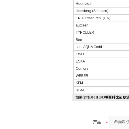
Hoentzsch
Honsberg (Senseca)
END-Armaturen
（
EA
）
autosen
TYROLLER
Bee
sera AQUA GmbH
EWO
ESKA
Conforti
WEBER
KFM
RGM
如果你对
D101H003希而科优选 欧
产品：