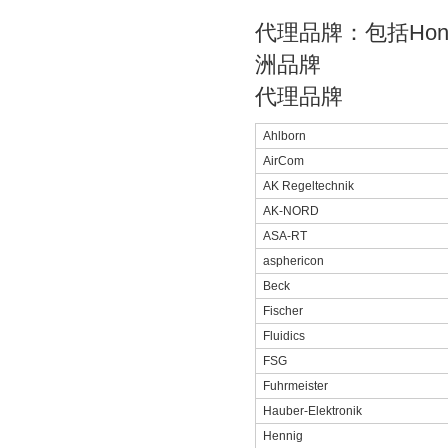
代理品牌：包括
Hon
洲品牌
代理品牌
Ahlborn
AirCom
AK Regeltechnik
AK-NORD
ASA-RT
asphericon
Beck
Fischer
Fluidics
FSG
Fuhrmeister
Hauber-Elektronik
Hennig