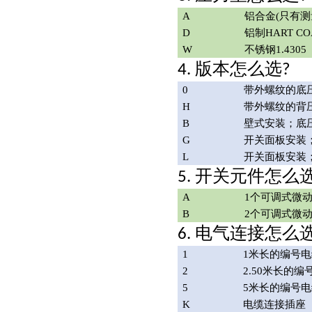
A
铝合金
(只有测量
D
铝制
HART CO
W
不锈钢
1.4305
版本怎么选
4.
?
0
带外螺纹的底
H
带外螺纹的背
B
壁式安装；底
G
开关面板安装
L
开关面板安装
开关元件怎么
5.
A
1个可调式微
B
2个可调式微
电气连接怎么
6.
1
1米长的编号
2
2.50米长的
5
5米长的编号
K
电缆连接插座