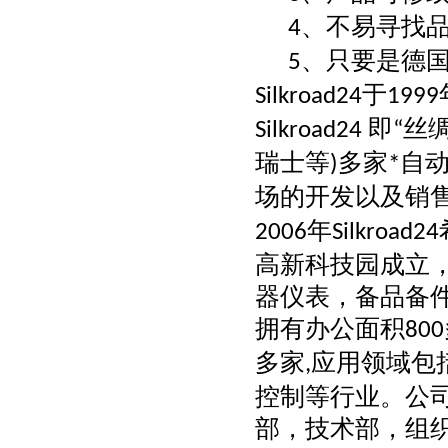
、不易寻找
4
、只要是德
5
于
Silkroad24
1999
即
丝
Silkroad24
“
瑞士等
多家
自
)
*
场的开发以及销
年
2006
Silkroad24
高新科技园成立
器仪表，备品备
拥有办公面积
800
多家
应用领域包
,
控制等行业。公
部，技术部，组