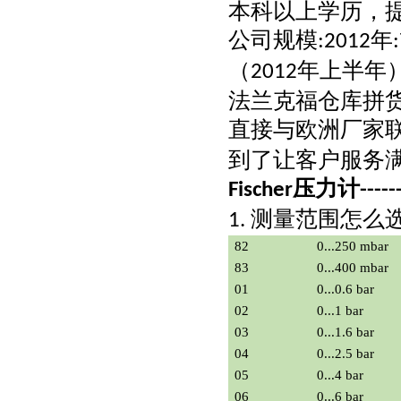
本科以上学历，
公司规模
年
:2012
（
年上半年
2012
法兰克福仓库拼
直接与欧洲厂家
到了让客户服务
压力计
Fischer
----
测量范围怎么
1.
82
0...250 mbar
83
0...400 mbar
01
0...0.6 bar
02
0...1 bar
03
0...1.6 bar
04
0...2.5 bar
05
0...4 bar
06
0...6 bar