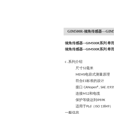
GIM500R-倾角传感器---GI
倾角传感器---GIM500R系列 希
倾角传感器---GIM500R系列 希
系列介绍
c .
尺寸
毫米
52
电容式测量原理
MEMS
符合
标准的设计
E1
接口
CANopen®, SAE J193
连接
和电缆
M12
保护等级达到
IP69K
适用于
（
）
PLd
ISO 13849
一般信息