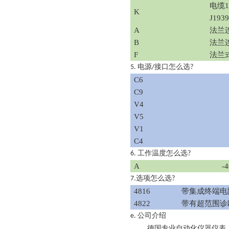
电缆
K
J19
A
法兰
B
法兰
F
法兰
电源
接口怎么选
5.
/
?
C6
C9
V4
V5
V1
C4
工作温度怎么选
6.
?
A
-4
选项怎么选
7.
?
4816
带集成终端电
4822
带有超范围诊
公司介绍
e.
德国专业自动化仪器仪表