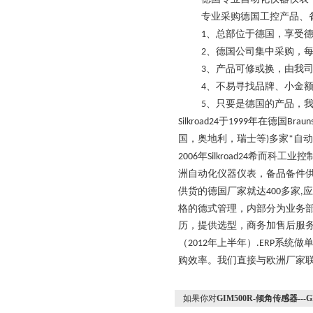
专业采购德国工控产品、
、总部位于德国，享受
1
、德国公司集中采购，
2
、产品可修或换，由我
3
、不易寻找品牌、小金
4
、只要是德国的产品，
5
于
年在德国
Silkroad24
1999
Braun
国，奥地利，瑞士等
多家
自动
)
*
年
希而科工业控
2006
Silkroad24
洲自动化仪器仪表，备品备件
供货的德国厂家就达
多家
应
400
,
格的德式管理，内部分为业务
历，提供选型，商务加售后服
（
年上半年）
系统做
2012
.ERP
购效率。我们直接与欧洲厂家
如果你对
GIM500R-倾角传感器---