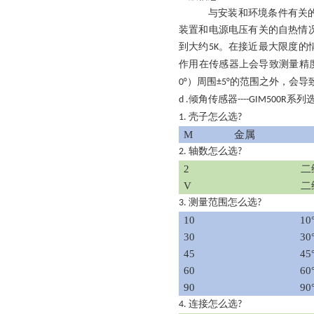
与安装和环境条件有关
装置和电源电压有关的自热情
到大约
。在接近最大限度的
5K
作用在传感器上会导致测量精
）周围
的范围之外，会导
0°
±5°
倾角传感器
系列
d .
----GIM500R
壳子怎么选
1.
?
M
金属
轴数怎么选
2.
?
2
二
V
二
测量范围怎么选
3.
?
10
1
30
3
45
4
60
6
90
90
连接怎么选
4.
?