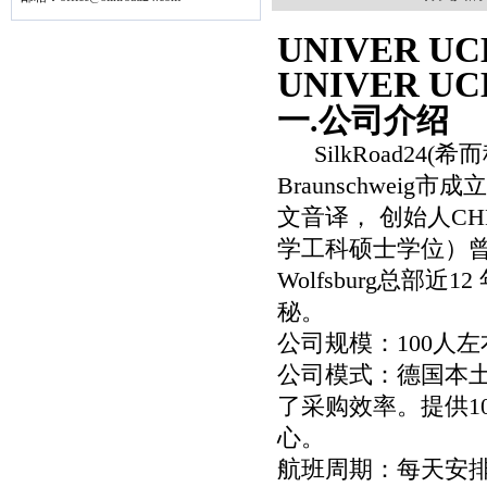
UNIVER U
UNIVER U
一
.
公司介绍
SilkRoad24(
希而
Braunschweig
市成立
文音译， 创始人
CH
学工科硕士学位）
Wolfsburg
总部近
12
秘。
公司规模：
100
人左
公司模式：德国本
了采购效率。提供
1
心。
航班周期：每天安