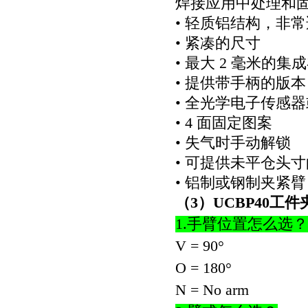
焊接应用中处理和
•
轻质铝结构，非常
•
紧凑的尺寸
•
最大
2
毫米的集成
•
提供带手柄的版本
•
全光学电子传感器
• 4
面固定图案
•
失气时手动解锁
•
可提供未平仓头寸
•
铝制或钢制夹紧臂
（
3
）
UCBP40
工件
1.
手臂位置怎么选？
V = 90°
O = 180°
N = No arm