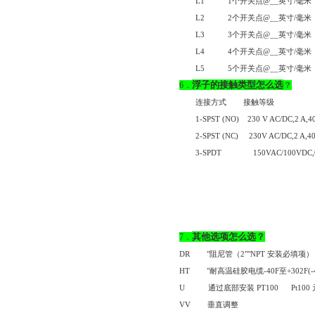
L1
1
个开关点
@__
英寸
/
毫米
L2
2
个开关点
@__
英寸
/
毫米
L3
3
个开关点
@__
英寸
/
毫米
L4
4
个开关点
@__
英寸
/
毫米
L5
5
个开关点
@__
英寸
/
毫米
浮子的接触类型怎么选
6
．
？
连接方式
接触等级
1-SPST (NO)
230 V AC/DC,2 A,4
2-SPST (NC)
230V AC/DC,2 A,4
3-SPDT
150VAC/100VDC,
其他选项怎么选？
7
．
DR
"
阻尼管（
2""NPT
安装必填项）
HT
"
耐高温硅胶电缆
-40F
至
+302F(-
U
通过底部安装
PT100
Pt100
VV
垂直调整