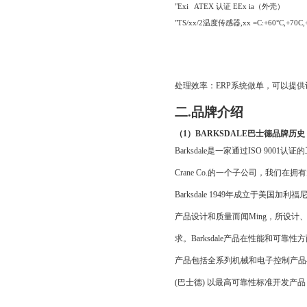
"Exi
ATEX
认证
EEx ia
（外壳）
"TS/xx/2
温度传感器
,xx =C:+60
°
C,+70C,
处理效率：
ERP
系统做单，可以提供
二
.
品牌介绍
（
1
）
BARKSDALE
巴士德品牌历史
Barksdale
是一家通过
ISO 9001
认证的
Crane Co.
的一个子公司，我们在拥有
Barksdale 1949
年成立于美国加利福
产品设计和质量而闻Ming，所设
求。
Barksdale
产品在性能和可靠性方
产品包括全系列机械和电子控制产品
(
巴士德
)
以最高可靠性标准开发产品