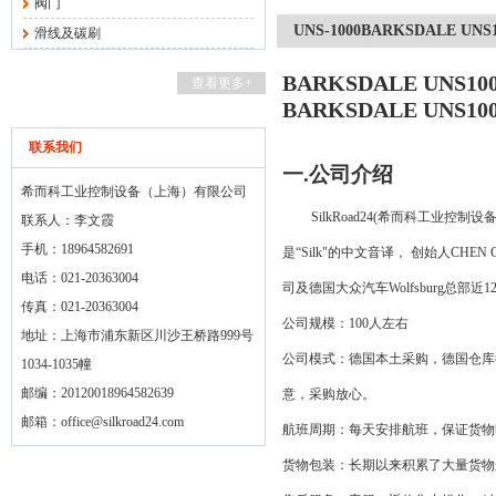
阀门
UNS-1000BARKSDALE U
滑线及碳刷
BARKSDALE UNS
查看更多+
BARKSDALE UNS
联系我们
一
.
公司介绍
希而科工业控制设备（上海）有限公司
SilkRoad24(
希而科工业控制设
联系人：李文霞
手机：18964582691
是“
Silk
"的中文音译， 创始人
CHEN 
电话：021-20363004
司及德国大众汽车
Wolfsburg
总部近
1
传真：021-20363004
公司规模：
100
人左右
地址：上海市浦东新区川沙王桥路999号
公司模式：德国本土采购，德国仓库
1034-1035幢
邮编：20120018964582639
意，采购放心。
邮箱：
office@silkroad24.com
航班周期：每天安排航班，保证货物
货物包装：长期以来积累了大量货物