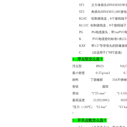
ST1
立方体插头
DIN436503
针
ST2
角插头
DIN43651,6
针接地
KL6C
铝制接线盒，
6
个接线端
KL12C
铝制接线盒，
9
个接线端子
PG
PG
电缆接头，带
1mPVC
K
PVC
电缆密封标准
1
米
(2
KXP
带
1/2"
导管母头的防爆接
C
(
仅适用于
1"NPT
选项
)
浮点型怎么选？
4
．
浮点型
BN25
VA2
最小密度
0.57g/cm3
0.
材料
丁腈橡胶
316
不锈钢
形状
圆筒
滑动
"1
"
25 mm"
"1-1/1
最高温度
212F(100C)
302F
"
压力（
+20
℃）
"15 bar"
"15 ba
"
开关点数怎么选？
5
．