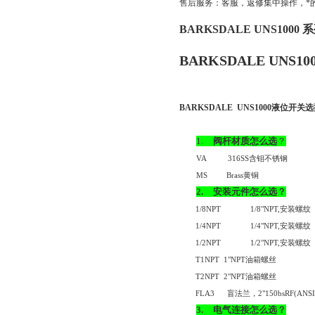
售后服务：客服，返修集中操作，*
BARKSDALE UNS1000
BARKSDALE UNS
BARKSDALE
UNS1000
液位开关选
1.
阀杆材质怎么选
？
VA
316SS
含钼不锈钢
MS
Brass
黄铜
2.
安装元件怎么选？
1/8NPT
1/8"NPT,
安装螺纹
1/4NPT
1/4"NPT,
安装螺纹
1/2NPT
1/2"NPT,
安装螺纹
T1NPT
1"NPT
油箱螺丝
T2NPT
2"NPT
油箱螺丝
FLA3
盲法兰，
2"150bsRF(ANSI
3.
电气连接怎么选？