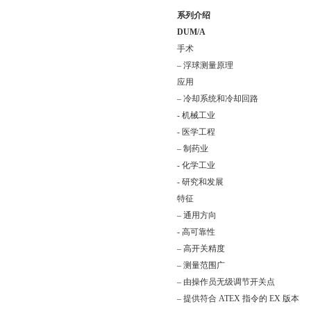
系列介绍
DUM/A
手术
–
浮球测量原理
应用
–
冷却系统和冷却回路
-
机械工业
-
医学工程
–
制药业
-
化学工业
-
研究和发展
特征
–
通用方向
-
高可靠性
–
高开关精度
–
测量范围广
–
由操作员无级调节开关点
–
提供符合
ATEX
指令的
EX
版本