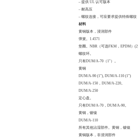
–
提供
UL
认可版本
–
耐高压
–
螺纹连接，可应要求提供特殊螺纹
材料
黄铜版本，浸润部件
弹簧。1.4571
垫圈。NBR（可选FKM，EPDM）(2
螺纹环。
只有DUM/A-70（1"）。
黄铜
DUM/A-90 (1"), DUM/A-110 (1")
DUM/A-150，DUM/A-220。
DUM/A-250
定心盘。
只有DUM/A-70，DUM/A-90。
黄铜，镀镍
DUM/A-110
所有其他沾湿部件。黄铜，镀镍
黄铜版本，非浸润部件