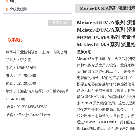
阀门
Meister-DUM/A系列 流量指
滑线及碳刷
Meister-DUM/A系列
查看更多+
Meister-DUM/A系列
Meister-DUM/A
系列
流量
联系我们
Meister-DUM/A
系列
流量
希而科工业控制设备（上海）有限公司
品牌介绍
Meister
成立于 1984 年，今天
联系人：李文霞
体和气体介质应用的设备。量身定制的
手机：18964582691
我们的限流器纯机械工作，不需要任
电话：021-20363004
更智能的增长 - 我们的产品系列 4.0
传真：021-20363004
模拟变送器能够连续评估传感器信号，
这还包括可变面积流量传感器，其特
地址：上海市浦东新区川沙王桥路999号
借助 SIGNAL 4.0，传感器
1034-1035幢
多 Meister 系列结合使用。这使
邮编：20120018964582639
对技术的要求不断提高。如今，一切都
邮箱：
office@silkroad24.com
和处理来自您系统的大量信息，以便
通过SIGNAL 4.0 IO PR
IO-Link 接口输出。还可以使用外