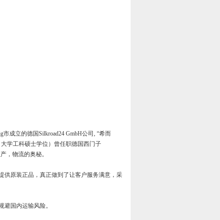
市成立的德国Silkroad24 GmbH公司, “希而
tadt 大学工科硕士学位）曾任职德国西门子
规模生产，物流的奥秘。
提供原装正品，真正做到了让客户服务满意，采
规避国内运输风险。