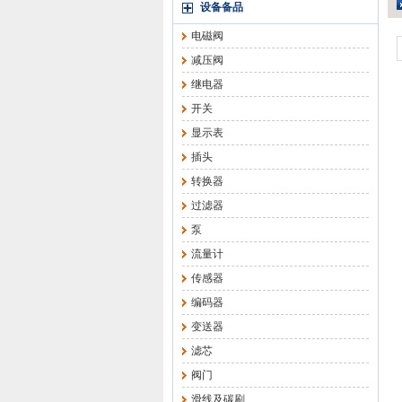
设备备品
电磁阀
减压阀
继电器
开关
显示表
插头
转换器
过滤器
泵
流量计
传感器
编码器
变送器
滤芯
阀门
滑线及碳刷