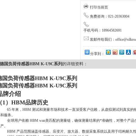
打印当前页
免费咨询：021-20363004
手机号码：18964582691
发邮件给我们：office@silkroa
分享到：
德国负荷传感器HBM K-U9C系列
的详细资料：
德国负荷传感器HBM K-U9C系列
德国负荷传感器HBM K-U9C系列
品牌介绍
（
1
）
HBM
品牌历史
65 年来，
HBM
测试和测量市场和技术一直深受客户信赖，从虚拟测试到真实的
品和服务。
全球用户依赖
HBM wan
美
匹配的测量链，确保测量结果的*准确性，对整个产品
生产。
HBM 产品范围涵盖传感器、应变片、放大器、数据采集系统以及用于结构耐久