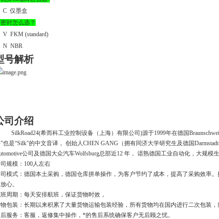
C
仅墨盒
.
密封怎么选？
V
FKM (standard)
N
NBR
型号解析
公司介绍
SilkRoad24(希而科工业控制设备（上海）有限公司)源于1999年在德国Braunschweig
"也是“Silk"的中文音译， 创始人CHEN GANG（拥有同济大学研究生及德国Darms
utomotive公司及德国大众汽车Wolfsburg总部近12 年， 谙熟德国工业自动化，大
司规模：100人左右
公司模式：德国本土采购，德国仓库拼单操作，为客户节约了成本，提高了采购效率。
购放心。
航班周期：每天安排航班，保证货物时效，
货物包装：长期以来积累了大量货物运输包装经验，所有货物均在国内进行二次包装，
售后服务：客服，返修集中操作，*的售后系统确保客户无后顾之忧。