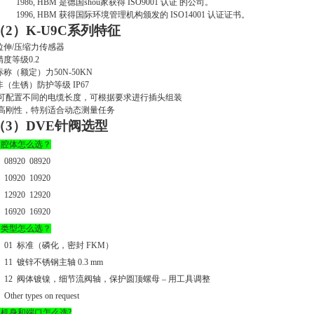
1986, HBM 是德国shou家获得
ISO9001
认证 的公司。
1996, HBM 获得国际环境管理机构颁发的
ISO14001
认证证书。
（2）
K-U9C
系列特征
拉伸
/
压缩力传感器
精度等级
0.2
标称（额定）力
50N-50KN
-非（生锈）防护等级
IP67
- 可配置不同的电缆长度，可根据要求进行插头组装
 高刚性，特别适合动态测量任务
（
3
）
DVE
针阀选型
.
腔体怎么选？
08920
08920
10920
10920
12920
12920
16920
16920
.
类型怎么选？
01
标准（磷化，密封
FKM
）
11
镀锌不锈钢主轴
0.3 mm
12
阀体镀镍，细节流阀轴，保护圆顶螺母 – 用工具调整
Other types on request
.
机身和端口怎么选
?