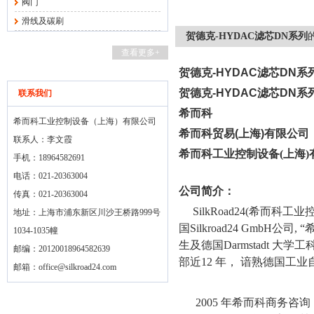
阀门
滑线及碳刷
贺德克-HYDAC滤芯DN系列
查看更多+
贺德克-HYDAC滤芯DN系
贺德克-HYDAC滤芯DN系
联系我们
希而科
希而科工业控制设备（上海）有限公司
希而科贸易
(
上海
)
有限公司
联系人：李文霞
希而科工业控制设备
(
上海
)
手机：18964582691
电话：021-20363004
公司简介：
传真：021-20363004
SilkRoad24(
希而科工业
地址：上海市浦东新区川沙王桥路999号
国
Silkroad24 GmbH
公司
, “
1034-1035幢
生及德国
Darmstadt
大学工
邮编：20120018964582639
部近
12
年， 谙熟德国工业
邮箱：
office@silkroad24.com
2005
年希而科商务咨询