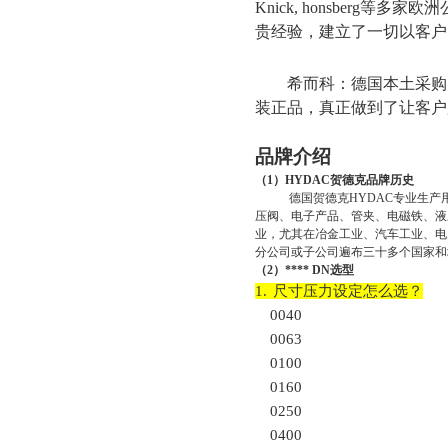
Knick, honsberg
等多家欧洲
贵经验，建立了一切以客户
希而科：德国本土采购
装正品，真正做到了让客户
品牌介绍
（
1
）
HYDAC
贺德克品牌历史
德国贺德克
HYDAC
专业生产
压阀、电子产品、管夹、电磁铁、液
业，尤其在冶金工业、汽车工业、电
分公司或子公司遍布三十多个国家和
（2）
**** DN
选型
1.
尺寸压力设定怎么选？
0040
0063
0100
0160
0250
0400