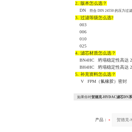
2.
版本怎么选？
DN
符合
DIN 24550
的压力过
3.
过滤等级怎么选
?
003
006
010
025
4.
滤芯材质怎么选？
BN4HC
坍塌稳定性高达
2
BH4HC
坍塌稳定性高达
2
5.
补充资料怎么选？
V
FPM
（氟橡胶）密封
如果你对
贺德克-HYDAC滤芯DN
产品：