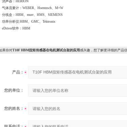
、
消声器：
HERION
、
气体流量计：
WEBER
、
Hoentzsch
、
M+W
、
分线盒：
HBM
、
murr
、
HMS
、
SIEMENS
、
功率分析仪
:HBM
、
GMC
、
Tektronix
、
eDriver
软件：
HBM
果你对
T10F HBM扭矩传感器在电机测试台架的应用
感兴趣，想了解更详细的产品
产品：
您的单位：
您的姓名：
联系电话：