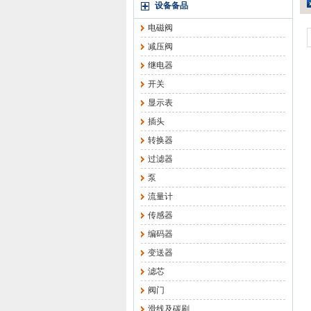
设备备品
电磁阀
减压阀
继电器
开关
显示表
插头
转换器
过滤器
泵
流量计
传感器
编码器
变送器
滤芯
阀门
滑线及碳刷