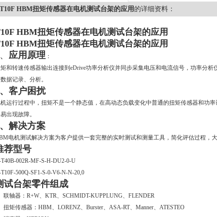
T10F HBM扭矩传感器在电机测试台架的应用
的详细资料：
T10F HBM扭矩传感器在电机测试台架的应用
T10F HBM扭矩传感器在电机测试台架的应用
1、
应用原理
：
扭矩和转速传感器输出连接到
eDrive
功率分析仪并同步采集电压和电流信号，功率分析
和数据记录、分析。
2、
客户困扰
电机运行过程中，扭矩不是一个静态值，在高动态负载变化中普通的扭矩传感器和功率
容易出现故障。
3、
解决方案
BM
电机测试解决方案为客户提供一套完整的实时测试和测量工具，简化评估过程，
推荐型号
-
T40B-002R-MF-S-H-DU2-0-U
-T10F-500Q-SF1-S-0-V6-N-N-20,0
测试台架零件组成
、
联轴器：
R+W
、
KTR
、
SCHMIDT-KUPPLUNG
、
FLENDER
、
扭矩传感器：
HBM
、
LORENZ
、
Burster
、
ASA-RT
、
Manner
、
ATESTEO