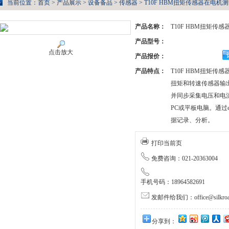
当前位置：
首页
>
产品展示
>
设备备品
>
传感器
> T10F HBM扭矩传感器在电
产品名称：
T10F HBM扭矩传
产品型号：
点击放大
产品报价：
产品特点：
T10F HBM扭矩传
扭矩和转速传感器输出连
并同步采集电压和电
PC或平板电脑。通过e
据记录、分析。
打印当前页
免费咨询：021-20363004
手机号码：18964582691
发邮件给我们：office@silkroa
分享到：