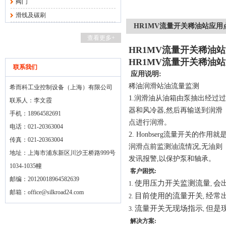
阀门
滑线及碳刷
HR1MV流量开关稀油站应用
查看更多+
HR1MV流量开关稀油
HR1MV流量开关稀油
联系我们
应用说明:
稀油润滑站油流量监测
希而科工业控制设备（上海）有限公司
1.润滑油从油箱由泵抽出经过
联系人：李文霞
器和风冷器,然后再输送到润滑
手机：18964582691
点进行润滑。
电话：021-20363004
2. Honbserg流量开关的作用就
传真：021-20363004
润滑点前监测油流情况,无油则
地址：上海市浦东新区川沙王桥路999号
发讯报警,以保护泵和轴承。
1034-1035幢
客户困扰
:
邮编：20120018964582639
使用压力开关监测流量
会
1.
,
邮箱：
office@silkroad24.com
目前使用的流量开关
经常
2.
,
流量开关无现场指示
但是
3.
,
解决方案
: