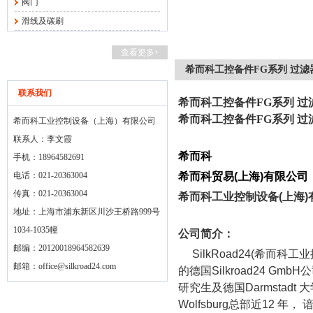
阀门
滑线及碳刷
查看更多+
希而科工控备件FG系列 过滤
联系我们
希而科工控备件FG系列 过
希而科工控备件FG系列 过
希而科工业控制设备（上海）有限公司
联系人：李文霞
希而科
手机：18964582691
电话：021-20363004
希而科贸易
(
上海
)
有限公司
传真：021-20363004
希而科工业控制设备
(
上海
)
地址：上海市浦东新区川沙王桥路999号
1034-1035幢
公司简介：
邮编：20120018964582639
SilkRoad24(
希而科工业
邮箱：
office@silkroad24.com
的德国
Silkroad24 GmbH
公
研究生及德国
Darmstadt
大
Wolfsburg
总部近
12
年， 