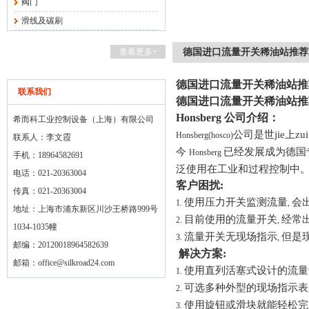
阀门
滑线及碳刷
查看更多+
德国进口流量开关稀油站推荐Hon
德国进口流量开关稀油站推荐H
联系我们
德国进口流量开关稀油站推荐H
Honsberg
公司介绍：
希而科工业控制设备（上海）有限公司
公司是世jie上
Honsberg(hosco)
联系人：李文霞
今
已经发展成为德国
Honsberg
手机：18964582691
泛使用在工业和过程控制中
电话：021-20363004
客户困扰
:
传真：021-20363004
使用压力开关监测流量
会
1.
,
地址：上海市浦东新区川沙王桥路999号
目前使用的流量开关
经常
2.
,
1034-1035幢
流量开关无现场指示
但是
3.
,
邮编：20120018964582639
解决方案
:
邮箱：
office@silkroad24.com
使用直列活塞式设计的流
1.
可选多种外型的现场指示表
2.
使用旋钮或滑块就能轻松完
3.