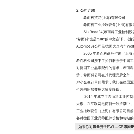
2.
公司介绍
希而科贸易
(
上海
)
有限公司
希而科工业控制设备
(
上海
)
有限
SilkRoad24(
希而科工业控制设
“希而科”也是“
Silk
”的中文音译， 创
Automotive
公司及德国大众汽车
Wol
2005
年希而科商务咨询（上海
希而科公司攒下了如何服务于中国工
对德国工业品零配件的需求，希而科
势，希而科公司在其代理品牌之外，
户小金额订单的需求，我们在德国源
价外的附加费用大幅度降低。
2014
年成立了希而科工业控制
大楼。在互联网电商新一波浪潮中，
工业控制设备（上海）有限公司目前
各种德国工业品零配件价格和货期的
如果你对
流量开关FW1-...GP德国