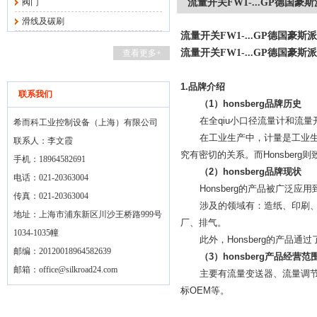
阀门
流量开关FW1-...GP德国豪
滑线及碳刷
流量开关FW1-...GP德国豪斯
流量开关FW1-...GP德国豪斯
查看更多+
1.
品牌介绍
联系我们
（
1
）
honsberg
品牌历史
在全qiu小口径流量计和流
希而科工业控制设备（上海）有限公司
在工业生产中，计量是工业
联系人：李文霞
究有密切的关系。而
Honsberg
则
手机：18964582691
（
2
）
honsberg
品牌现状
电话：021-20363004
Honsberg
的产品被广泛应用
传真：021-20363004
涉及的领域有：造纸、印刷
地址：上海市浦东新区川沙王桥路999号
厂、排气。
1034-1035幢
此外，
Honsberg
的产品通过
邮编：20120018964582639
（
3
）
honsberg
产品经营范
邮箱：
office@silkroad24.com
主要有流量变送器、流量调
标
OEM
等。