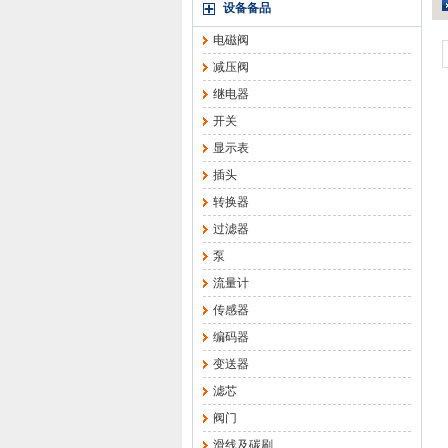
设备备品
电磁阀
减压阀
继电器
开关
显示表
插头
转换器
过滤器
泵
流量计
传感器
编码器
变送器
滤芯
阀门
滑线及碳刷