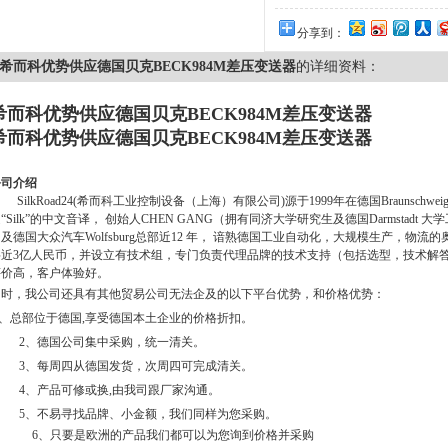
分享到：
希而科优势供应德国贝克BECK984M差压变送器
的详细资料：
希而科优势供应德国贝克BECK984M差压变送器
希而科优势供应德国贝克BECK984M差压变送器
公司介绍
SilkRoad24(
希而科工业控制设备（上海）有限公司
)
源于
1999
年在德国
Braunschwei
“
Silk
”的中文音译，
创始人
CHEN GANG
（拥有同济大学研究生及德国
Darmstadt
大学
司及德国大众汽车
Wolfsburg
总部近
12
年，
谙熟德国工业自动化，大规模生产，物流的
将近
3
亿人民币，并设立有技术组，专门负责代理品牌的技术支持（包括选型，技术解
评价高，客户体验好。
同时，我公司还具有其他贸易公司无法企及的以下平台优势，和价格优势：
、总部位于德国
,
享受德国本土企业的价格折扣。
2
、德国公司集中采购，统一清关。
3
、每周四从德国发货，次周四可完成清关。
4
、产品可修或换
,
由我司跟厂家沟通。
5
、不易寻找品牌、小金额，我们同样为您采购。
6
、只要是欧洲的产品我们都可以为您询到价格并采购