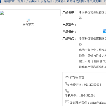
当前位置：
首页
>
产品展示
>
设备备品
>
变送器
> 希而科优势供应德国贝克BECK
产品名称：
希而科优势供应德国贝
器
点击放大
产品型号：
产品报价：
产品特点：
希而科优势供应德国贝
器
作为中型企业，贝克
经验，凭借与许多大
层出不穷（ 如由变
能化真空泵和压缩机
打印当前页
免费咨询：021-20363004
手机号码：18964582691
发邮件给我们：office@silkroa