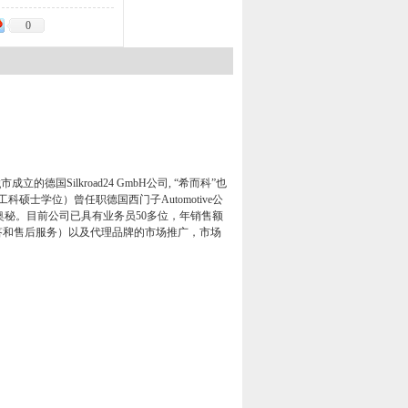
0
g
市成立的德国
Silkroad24 GmbH
公司
,
“希而科”也
工科硕士学位）曾任职德国西门子
Automotive
公
奥秘。目前公司已具有业务员
50
多位，年销售额
答和售后服务）以及代理品牌的市场推广，市场