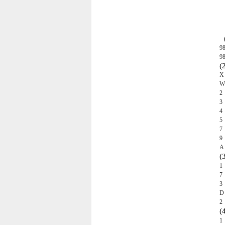
9
9
(2
X 
W 
2 
3 
4 
5 
7 
9 
A
(
1 
7 
3 
D 
2
(