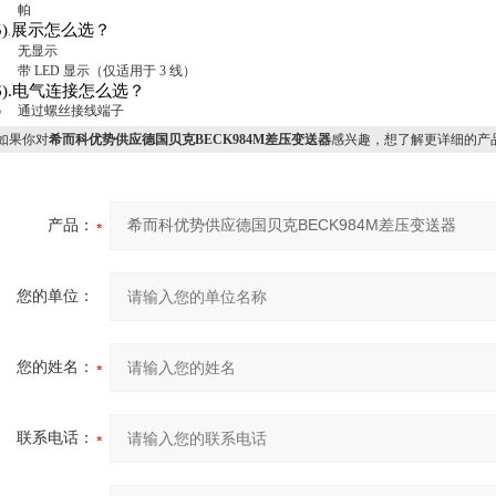
3
帕
5)
展示怎么选？
.
0
无显示
1
带
LED
显示（仅适用于
3
线）
).
电气连接怎么选？
4b
通过螺丝接线端子
果你对
希而科优势供应德国贝克BECK984M差压变送器
感兴趣，想了解更详细的产
产品：
您的单位：
您的姓名：
联系电话：