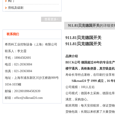
阀门
滑线及碳刷
查看更多+
911.81贝克德国开关
的详细资
联系我们
911.81贝克德国开关
911.81贝克德国开关
希而科工业控制设备（上海）有限公司
联系人：李文霞
品牌介绍
手机：18964582691
BECK
公司 德国超过
40
年的专业生产
电话：021-20363004
楼宇通风，高铁集便器，真空吸盘机
传真：021-20363004
寿命长等特点著称，在印刷行业享有
地址：上海市浦东新区川沙王桥路999号
Silkroad24
于
1999
成立，
16
年
1034-1035幢
公司规模：
100
人左右
邮编：20120018964582639
公司模式：德国本土采购，德国仓库
邮箱：
office@silkroad24.com
满意，采购放心。
航班周期：每天安排航班，保证货物
货物包装：长期以来积累了大量货物