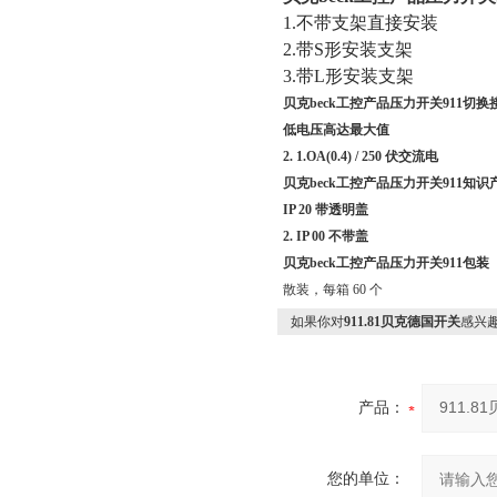
1.
不带支架直接安装
2.
带
S
形安装支架
3.
带
L
形安装支架
贝克
beck
工控产品压力开关
911
切换
低电压高达最大值
2.
1.OA(0.4) / 250
伏交流电
贝克
beck
工控产品压力开关
911
知识
IP 20
带透明盖
2.
IP 00
不带盖
贝克
beck
工控产品压力开关
911
包装
散装，每箱
60
个
如果你对
911.81贝克德国开关
感兴
产品：
您的单位：