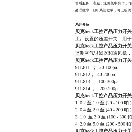
售后服务：客服，返修集中操作，*
处理效率：
ERP
系统做单，可以提供
系列介绍
贝克
beck
工控产品压力开关
工厂设置的压差开关，用于
贝克
beck
工控产品压力开关
监测空气过滤器和通风机，
贝克
beck
工控产品压力开关
911.811
；
20-100pa
911.812
；
40-200pa
911.813
；
100-300pa
911.814
；
200-500pa
贝克
beck
工控产品压力开关
1. 0.2
至
1.0
至
(20 - 100
帕
)
2. 0.4
至
2.0
至
(40 - 200
帕
)
3. 1.0
至
3.0
至
(100 - 300
4. 2.0
至
5.0
至
(200 - 500
帕
贝克
beck
工控产品压力开关