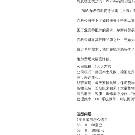
司及德国大众汽车
Wolfsburg
总部近
1
2005
年希而科商务咨询（上海）
而科公司攒下了如何服务于中国工业
国工业品零配件的需求，希而科贸易
而科公司在其代理品牌之外，开始为
额订单的需求，我们在德国源头作了
附加费用大幅度降低。
公司规模：
100
人左右
公司模式：德国本土采购，德国仓库
意，采购放心。
航班周期：每天安排航班，保证货物
货物包装：长期以来积累了大量货物
售后服务：客服，返修集中操作，*
处理效率：
ERP
系统做单，可以提供
选型问题
1
测量范围怎么选？
58 0 ... 60
毫巴
59 0 ... 100
毫巴