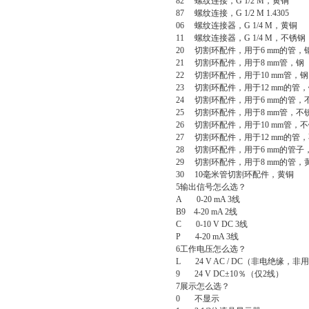
82
螺纹连接，
G 1/2 M
，黄铜
87
螺纹连接，
G 1/2 M 1.4305
06
螺纹连接器，
G 1/4 M
，黄铜
11
螺纹连接器，
G 1/4 M
，不锈钢
20
切割环配件，用于
6 mm
的管，
21
切割环配件，用于
8 mm
管，钢
22
切割环配件，用于
10 mm
管，钢
23
切割环配件，用于
12 mm
的管，
24
切割环配件，用于
6 mm
的管，
25
切割环配件，用于
8 mm
管，不
26
切割环配件，用于
10 mm
管，不
27
切割环配件，用于
12 mm
的管，
28
切割环配件，用于
6 mm
的管子
29
切割环配件，用于
8 mm
的管，
30 10
毫米管切割环配件，黄铜
5
输出信号怎么选？
A 0-20 mA 3
线
B9 4-20 mA 2
线
C 0-10 V DC 3
线
P 4-20 mA 3
线
6
工作电压怎么选？
L 24 V AC / DC
（非电绝缘，非用
9 24 V DC
±
10
％（仅
2
线）
7
展示怎么选？
0
不显示