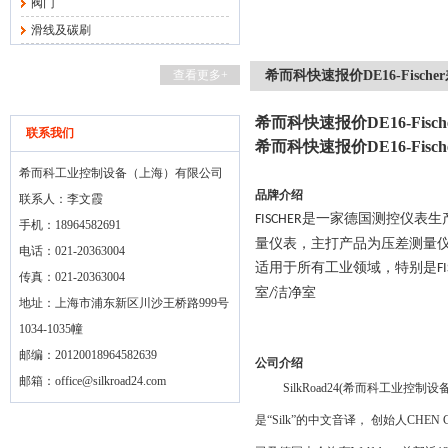
阀门
滑线及碳刷
查看更多+
希而科快速报价DE16-Fisch
希而科快速报价DE16-Fisc
联系我们
希而科快速报价DE16-Fisc
希而科工业控制设备（上海）有限公司
品牌介绍
联系人：李文霞
是一家德国测控仪表生
FISCHER
手机：18964582691
量仪表，主打产品为压差测量
电话：021-20363004
适用于所有工业领域，特别是
F
传真：021-20363004
室
洁净室
/
地址：上海市浦东新区川沙王桥路999号
1034-1035幢
邮编：20120018964582639
公司介绍
邮箱：
office@silkroad24.com
SilkRoad24(
希而科工业控制设
是“
Silk
”的中文音译，
创始人
CHEN 