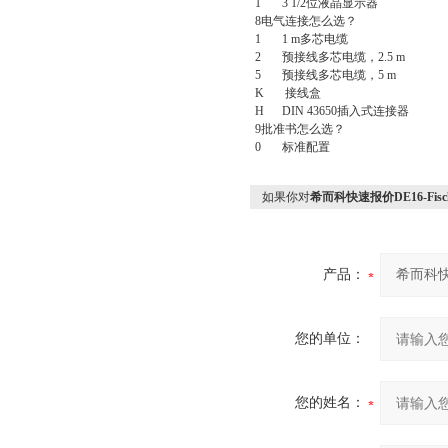
1 3 1/2
位液晶显示器
8
电气连接怎么选？
1 1 m
多芯电缆
2
预接线多芯电缆，
2.5 m
5
预接线多芯电缆，
5 m
K
接线盒
H DIN 43650
插入式连接器
9
批准书怎么选？
0
标准配置
如果你对
希而科快速报价DE16-Fis
产品：
您的单位：
您的姓名：