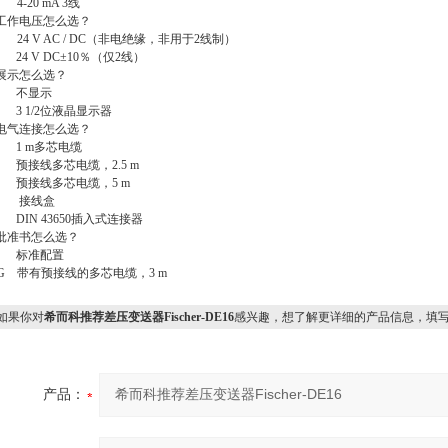
 4-20 mA 3
线
工作电压怎么选？
 24 V AC / DC
（非电绝缘，非用于
2
线制）
 24 V DC
±
10
％（仅
2
线）
展示怎么选？
0
不显示
 3 1/2
位液晶显示器
电气连接怎么选？
 1 m
多芯电缆
2
预接线多芯电缆，
2.5 m
5
预接线多芯电缆，
5 m
K
接线盒
 DIN 43650
插入式连接器
批准书怎么选？
0
标准配置
ZG
带有预接线的多芯电缆，
3 m
果你对
希而科推荐差压变送器Fischer-DE16
感兴趣，想了解更详细的产品信息，填
产品：