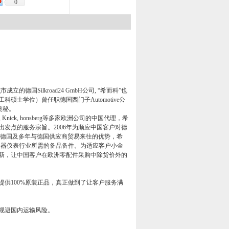
0
g
市成立的德国
Silkroad24 GmbH
公司
,
“希而科”也
工科硕士学位）曾任职德国西门子
Automotive
公
奥秘。
 Knick, honsberg
等多家欧洲公司的中国代理，希
出发点的服务宗旨。
2006
年为顺应中国客户对德
德国及多年与德国供应商贸易来往的优势，希
仪器仪表行业所需的备品备件。为适应客户小金
新，让中国客户在欧洲零配件采购中除货价外的
提供
100%
原装正品，真正做到了让客户服务满
规避国内运输风险。