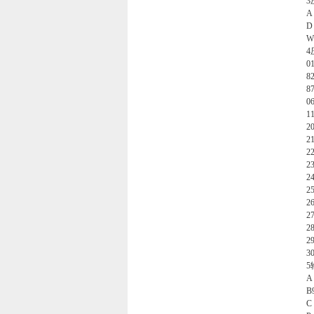
3
4
0
3
5
A
B
C