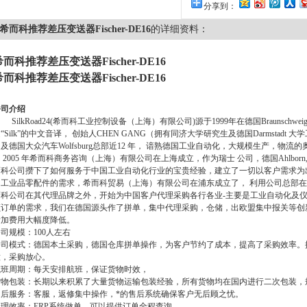
分享到：
希而科推荐差压变送器Fischer-DE16
的详细资料：
希而科推荐差压变送器Fischer-DE16
希而科推荐差压变送器Fischer-DE16
公司介绍
SilkRoad24(
希而科工业控制设备（上海）有限公司
)
源于
1999
年在德国
Braunschwei
“
Silk
”的中文音译，
创始人
CHEN GANG
（拥有同济大学研究生及德国
Darmstadt
大学
司及德国大众汽车
Wolfsburg
总部近
12
年，
谙熟德国工业自动化，大规模生产，物流的
005
年希而科商务咨询（上海）有限公司在上海成立，作为瑞士
公司，德国
Ahlborn,
而科公司攒下了如何服务于中国工业自动化行业的宝贵经验，建立了一切以客户需求为
国工业品零配件的需求，希而科贸易（上海）有限公司在浦东成立了，
利用公司总部在
而科公司在其代理品牌之外，开始为中国客户代理采购各行各业
-
主要是工业自动化及
额订单的需求，我们在德国源头作了拼单，集中代理采购，仓储，出欧盟集中报关等创
附加费用大幅度降低。
公司规模：
100
人左右
公司模式：德国本土采购，德国仓库拼单操作，为客户节约了成本，提高了采购效率。
意，采购放心。
航班周期：每天安排航班，保证货物时效，
货物包装：长期以来积累了大量货物运输包装经验，所有货物均在国内进行二次包装，
售后服务：客服，返修集中操作，*的售后系统确保客户无后顾之忧。
处理效率：
ERP
系统做单，可以提供订单全程查询。