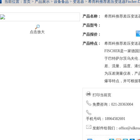
当前位置：
首页
>
产品展示
>
设备备品
>
变送器
> 希而科推荐差压变送器Fischer-D
产品名称：
希而科推荐差压变送器Fis
产品型号：
点击放大
产品报价：
产品特点：
希而科推荐差压变送器Fis
FISCHER是一家
于巴特萨尔茨乌夫伦
差、流量、温度、液
为压差测量仪表，产
爆等特点，并可根据
打印当前页
免费咨询：021-20363004
手机号码：18964582691
发邮件给我们：office@silkroa