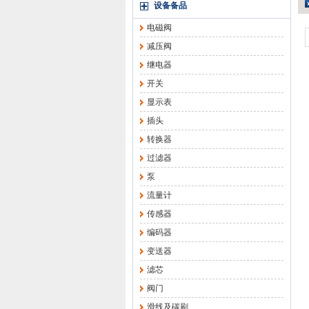
设备备品
电磁阀
减压阀
继电器
开关
显示表
插头
转换器
过滤器
泵
流量计
传感器
编码器
变送器
滤芯
阀门
滑线及碳刷