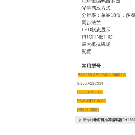
绝对值编码器多圈
光学感应方式
分辨率：单圈
18
位，多
同步法兰
LED
状态显示
PROFINET IO
最大抵抗磁场
配置
常用型号
EAM280-SF9.5MC0.A0601.A
GI355.A22C334
GI355.A70C335
ESW 33FH1000G
OG9 D 1000 I
如果你对
希而科推荐编码器EAL580