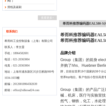
阀门
滑线及碳刷
查看更多+
希而科推荐编码器EAL580-S
联系我们
希而科推荐编码器EAL58
希而科推荐编码器EAL58
希而科工业控制设备（上海）有限公司
联系人：李文霞
品牌介绍
手机：18964582691
电话：021-20363004
Group
（集团）的前身
elect
并购了
hhs
、
Huebner Berli
传真：021-20363004
牌，目前在世界
19
个国家的
38
个分
地址：上海市浦东新区川沙王桥路999号
世界
top
地位。客户包括小型但高度
1034-1035幢
邮编：20120018964582639
Group
（集团）的产品广泛
邮箱：
office@silkroad24.com
械，机床，医疗与实验室技
然气，钢铁，化工，水处理