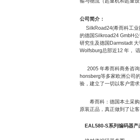
输与物流（起重机和起重设
公司简介：
SilkRoad24(
希而科工业
的德国
Silkroad24 GmbH
公
研究生及德国
Darmstadt
大
Wolfsburg
总部近
12
年， 
2005
年希而科商务咨询
honsberg
等多家欧洲公司
验，建立了一切以客户需求
希而科：德国本土采购
原装正品，真正做到了让客
EAL580-S
系列编码器产