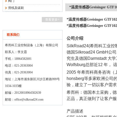
阀门
*温度传感器Greisinger GTF1
滑线及碳刷
*温度传感器Greisinger GTF10
查看更多+
*温度传感器Greisinger GTF10
联系我们
公司介绍
希而科工业控制设备（上海）有限公司
SilkRoad24(
希而科工业控
德国
Silkroad24 GmbH
公司
联系人：李文霞
究生及德国
Darmstadt
大学
手机：18964582691
Wolfsburg
总部近
12
年， 
电话：021-20363004
2005
年希而科商务咨询（
传真：021-20363004
honsberg
等多家欧洲公司
地址：上海市浦东新区川沙王桥路999号
验，建立了一切以客户需求
1034-1035幢
希而科：德国本土采购，德
邮编：20120018964582639
正品，真正做到了让客户服
邮箱：
office@silkroad24.com
产品描述