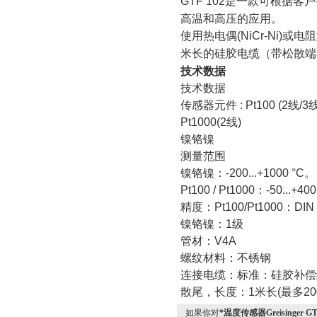
GTF 102
是一款可根据客户
高温和高压的应用。
使用热电偶
(NiCr-Ni)
或电阻
米长的硅胶电缆（带松散端
技术数据
技术数据
传感器元件
: Pt100 (2
线
/3
Pt1000(2
线
)
镍铬镍
测量范围
镍铬镍：
-200...+1000
°
C
。
Pt100 / Pt1000
：
-50...+40
精度：
Pt100/Pt1000
：
DIN
镍铬镍：
1
级
管材：
V4A
螺纹材料：不锈钢
连接电缆：标准：硅胶补偿
散尾，长度：
1
米长
(
最多
20
如果你对
*温度传感器Greisinger GT