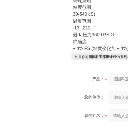
镀镍黄铜
粘度范围
30-540 cSt
温度范围
-13...212 °F
最
da
压力
3600 PSIG
准确度
±
4% FS (
粘度变化加 ±
4%
如果你对
德国科宝流量计VKA系列-
产品：
您的单位：
您的姓名：