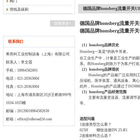
阀门
德国品牌honsberg流量开关U
滑线及碳刷
德国品牌honsberg流量开
查看更多+
德国品牌honsberg流量开
联系我们
（
1
）
honsberg
品牌历史
Honsberg
一直是*的执牛耳者。
希而科工业控制设备（上海）有限公司
在工业生产中，计量是工业生产的眼
联系人：李文霞
系。而
Honsberg
则致力于为客户打造
（
2
）
honsberg
品牌现状
手机：18964582691
Honsberg
的产品被广泛应用到
电话：021-20363004
压缩机、医学装置、通风设备、离心
此外，
Honsberg
的产品通过了
ISO900
传真：021-20363004
（
3
）
honsberg
产品经营范围
地址：上海市浦东新区川沙王桥路999号
主要有流量变送器、流量调节
1034-1035幢
等。
邮编：20120018964582639
选型问题
邮箱：
office@silkroad24.com
1
连接类型怎么看？
025H
螺纹连接
DN 25-R1
2
连接材料怎么选？