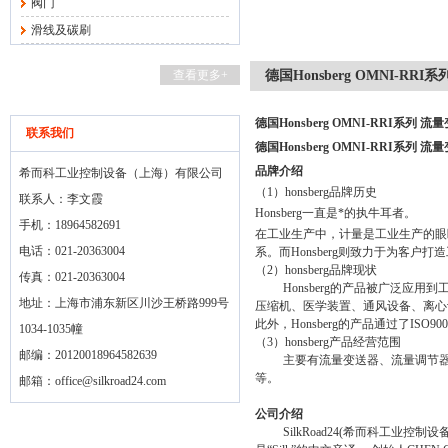
阀门
滑线及碳刷
查看更多+
德国Honsberg OMNI-RR
德国Honsberg OMNI-RRI系列 流
联系我们
德国Honsberg OMNI-RRI系列 流
品牌介绍
希而科工业控制设备（上海）有限公司
（
1
）
honsberg
品牌历史
联系人：李文霞
Honsberg
一直是*的执牛耳者。
手机：18964582691
在工业生产中，计量是工业生产的眼
电话：021-20363004
系。而
Honsberg
则致力于为客户打造
（
2
）
honsberg
品牌现状
传真：021-20363004
Honsberg
的产品被广泛应用到
地址：上海市浦东新区川沙王桥路999号
压缩机、医学装置、通风设备、离心
此外，
Honsberg
的产品通过了
ISO900
1034-1035幢
（
3
）
honsberg
产品经营范围
邮编：20120018964582639
主要有流量变送器、流量调节
等。
邮箱：
office@silkroad24.com
公司介绍
SilkRoad24(
希而科工业控制设