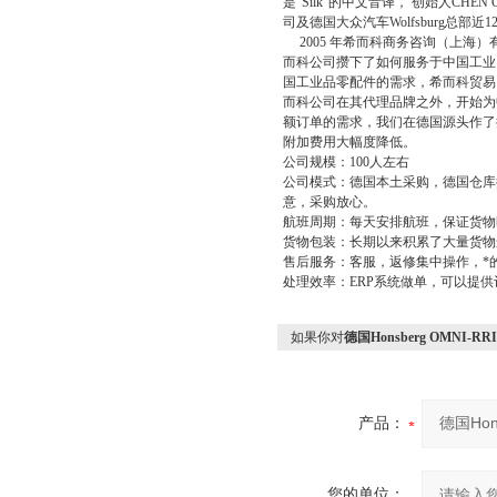
是“
Silk
”的中文音译，
创始人
CHEN 
司及德国大众汽车
Wolfsburg
总部近
1
2005
年希而科商务咨询（上海）
而科公司攒下了如何服务于中国工业
国工业品零配件的需求，希而科贸易
而科公司在其代理品牌之外，开始为
额订单的需求，我们在德国源头作了
附加费用大幅度降低。
公司规模：
100
人左右
公司模式：德国本土采购，德国仓库
意，采购放心。
航班周期：每天安排航班，保证货物
货物包装：长期以来积累了大量货物
售后服务：客服，返修集中操作，*
处理效率：
ERP
系统做单，可以提供
如果你对
德国Honsberg OMNI-
产品：
您的单位：