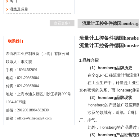
阀门
滑线及碳刷
查看更多+
流量计工控备件德国honsberg
流量计工控备件德国honsber
联系我们
流量计工控备件德国honsber
希而科工业控制设备（上海）有限公司
1.
品牌介绍
联系人：李文霞
（
1
）
honsberg
品牌历史
手机：18964582691
在全qiu小口径流量计和流
电话：021-20363004
在工业生产中，计量是工业
传真：021-20363004
究有密切的关系。而
Honsberg
则
地址：上海市浦东新区川沙王桥路999号
（
2
）
honsberg
品牌现状
1034-1035幢
Honsberg
的产品被广泛应用
邮编：20120018964582639
涉及的领域有：造纸、印刷
邮箱：
office@silkroad24.com
厂、排气。
此外，
Honsberg
的产品通过
（
3
）
honsberg
产品经营范