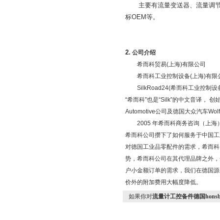
主要有流量变送器、流量调
标
OEM
等。
2.
公司介绍
希而科贸易
(
上海
)
有限公司
希而科工业控制设备
(
上海
)
有限
SilkRoad24(
希而科工业控制设
“希而科”也是“
Silk
”的中文音译， 创
Automotive
公司及德国大众汽车
Wol
2005
年希而科商务咨询（上海
希而科公司攒下了如何服务于中国工
对德国工业品零配件的需求，希而科
势，希而科公司在其代理品牌之外，
户小金额订单的需求，我们在德国源
价外的附加费用大幅度降低。
如果你对
流量计工控备件德国honsbe