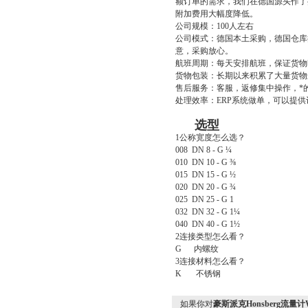
额订单的需求，我们在德国源头作了
附加费用大幅度降低。
公司规模：
100
人左右
公司模式：德国本土采购，德国仓库
意，采购放心。
航班周期：每天安排航班，保证货物
货物包装：长期以来积累了大量货物
售后服务：客服，返修集中操作，*
处理效率：
ERP
系统做单，可以提供
选型
1
公称宽度怎么选？
008 DN 8 - G ¼
010 DN 10 - G ⅜
015 DN 15 - G ½
020 DN 20 - G ¾
025 DN 25 - G 1
032 DN 32 - G 1¼
040 DN 40 - G 1½
2
连接类型怎么看？
G
内螺纹
3
连接材料怎么看？
K
不锈钢
如果你对
豪斯派克Honsberg流量计