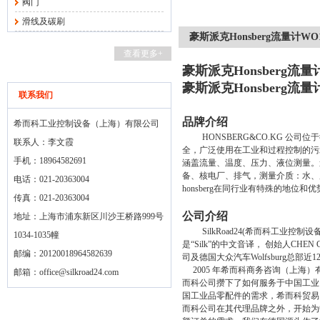
阀门
滑线及碳刷
豪斯派克Honsberg流量计WO
查看更多+
豪斯派克Honsberg流量
豪斯派克Honsberg流量
联系我们
品牌介绍
希而科工业控制设备（上海）有限公司
HONSBERG&CO.KG
公司位于
联系人：李文霞
全，广泛使用在工业和过程控制的污
手机：18964582691
涵盖流量、温度、压力、液位测量
备、核电厂、排气，测量介质：水、
电话：021-20363004
honsberg
在同行业有特殊的地位和优
传真：021-20363004
公司介绍
地址：上海市浦东新区川沙王桥路999号
SilkRoad24(
希而科工业控制设
1034-1035幢
是“
Silk
”的中文音译，
创始人
CHEN 
邮编：20120018964582639
司及德国大众汽车
Wolfsburg
总部近
1
2005
年希而科商务咨询（上海）
邮箱：
office@silkroad24.com
而科公司攒下了如何服务于中国工业
国工业品零配件的需求，希而科贸易
而科公司在其代理品牌之外，开始为