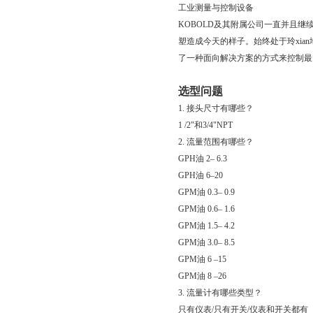
工业测量与控制设备
KOBOLD及其附属公司一直并且继
塑造成今天的样子。始终处于玲xi
了一种面向解决方案的方式来控制最
选型问题
1.
接头尺寸有哪些？
1 /2"和3/4"NPT
2.
流量范围有哪些？
GPH油 2– 6.3
GPH油 6–20
GPM油 0.3– 0.9
GPM油 0.6– 1.6
GPM油 1.5– 4.2
GPM油 3.0– 8.5
GPM油 6 –15
GPM油 8 –26
3.
流量计有哪些类型？
只有仪表/只有开关/仪表和开关都有