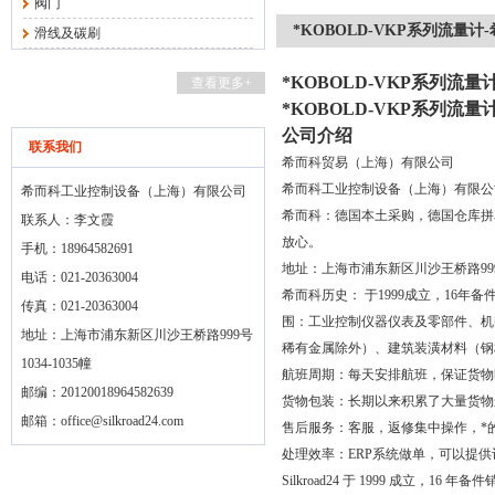
阀门
*KOBOLD-VKP系列流量计
滑线及碳刷
*KOBOLD-VKP系列流量
查看更多+
*KOBOLD-VKP系列流量
公司介绍
联系我们
希而科贸易（上海）有限公司
希而科工业控制设备（上海）有限
希而科工业控制设备（上海）有限公司
希而科：德国本土采购，德国仓库拼
联系人：李文霞
放心。
手机：18964582691
地址：上海市浦东新区川沙王桥路999号1
电话：021-20363004
希而科历史： 于1999成立，16
传真：021-20363004
围：工业控制仪器仪表及零部件、机
地址：上海市浦东新区川沙王桥路999号
稀有金属除外）、建筑装潢材料（钢
1034-1035幢
航班周期：每天安排航班，保证货物
邮编：20120018964582639
货物包装：长期以来积累了大量货物
邮箱：
office@silkroad24.com
售后服务：客服，返修集中操作，*
处理效率：ERP系统做单，可以提
Silkroad24 于 1999 成立