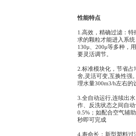
性能特点
1.
高效，精确过滤：特
求的颗粒才能进入系统
130
μ、
200
μ等多种，
要灵活调节。
2.
标准模块化，节省占
舍
,
灵活可变
,
互换性强
理水量
300m3/h
左右的
3.
全自动运行
,
连续出水
作、反洗状态之间自动
0.5%
；如配合空气辅助
秒即可完成
4.
寿命长：新型塑料过