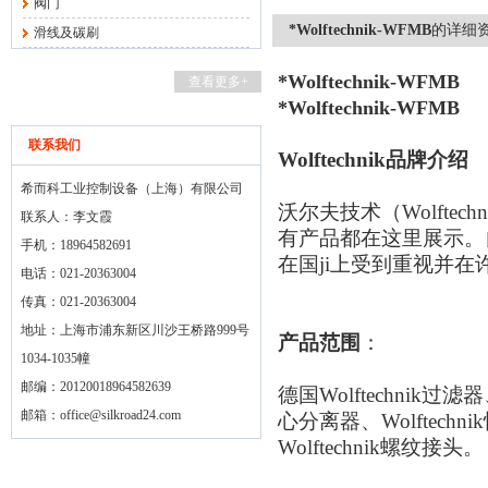
阀门
*Wolftechnik-WFMB
的详细
滑线及碳刷
*Wolftechnik-WFMB
查看更多+
*Wolftechnik-WFMB
联系我们
Wolftechnik
品牌介绍
希而科工业控制设备（上海）有限公司
沃尔夫技术（
Wolftechn
联系人：李文霞
有产品都在这里展示。
手机：18964582691
在国ji上受到重视并
电话：021-20363004
传真：021-20363004
地址：上海市浦东新区川沙王桥路999号
产品范围
：
1034-1035幢
邮编：20120018964582639
德国
Wolftechnik
过滤器
邮箱：
office@silkroad24.com
心分离器、
Wolftechnik
Wolftechnik
螺纹接头。