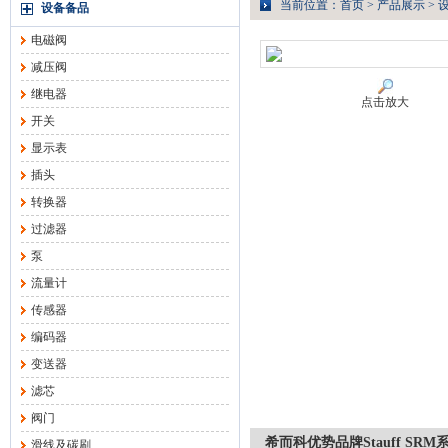
当前位置：
首页
>
产品展示
>
设备备品
电磁阀
减压阀
继电器
点击放大
开关
显示表
插头
转换器
过滤器
泵
流量计
传感器
编码器
变送器
滤芯
阀门
希而科优势品牌Stauff SR
滑线及碳刷