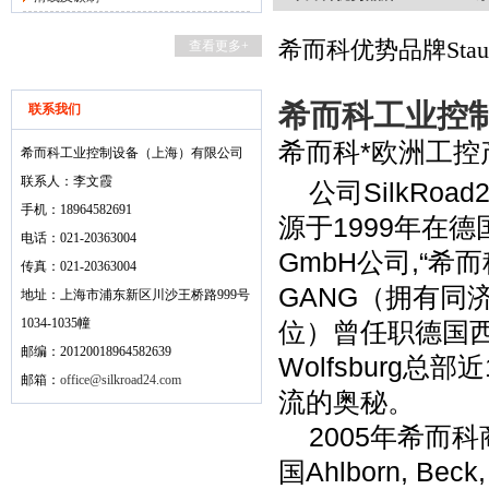
希而科优势品牌Stau
查看更多+
希而科工业控
联系我们
希而科*欧洲工控产
希而科工业控制设备（上海）有限公司
联系人：李文霞
公司
SilkRoad2
手机：18964582691
源于
1999
年在德
电话：021-20363004
GmbH
公司
,
“希而
传真：021-20363004
GANG
（拥有同
地址：上海市浦东新区川沙王桥路999号
1034-1035幢
位）曾任职德国
邮编：20120018964582639
Wolfsburg
总部近
邮箱：
office@silkroad24.com
流的奥秘。
2005
年希而科
国
Ahlborn, Beck