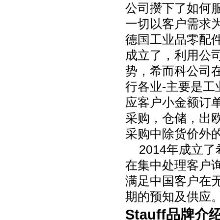
公司攒下了如何
一切以客户需求
德国工业品零配
成立了，利用公
势，希而科公司
行各业
-
主要是工
应客户小金额订
采购，仓储，出
采购中除货价外
2014
年成立了
在集中处理客户
满足中国客户在
期的预知及供应
Stauff
品牌介