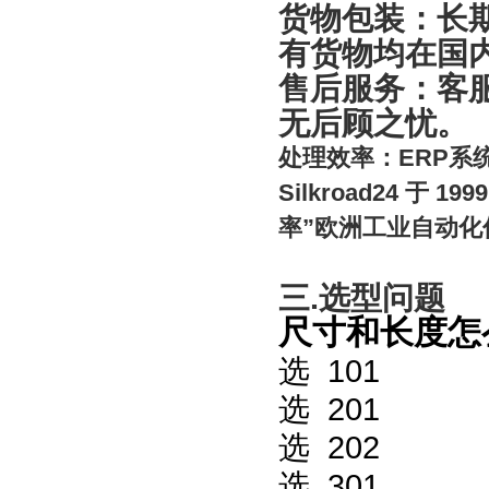
货物包装：长
有货物均在国
售后服务：客
无后顾之忧。
处理效率：
ERP
系
Silkroad24
于
199
率”欧洲工业自动
三
.
选型问题
尺寸和长度怎
选
101
选
201
选
202
选
301