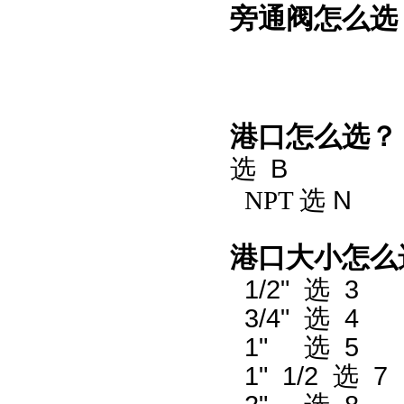
旁通阀怎么选
港口怎么选？
选
B
NPT
选
N
港口大小怎么
1/2"
选
3
3/4"
选
4
1"
选
5
1" 1/2
选
7