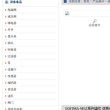
当前位置：
首页
>
产品展示
>
设备备品
电磁阀
减压阀
继电器
点击放大
开关
显示表
插头
转换器
过滤器
泵
流量计
传感器
编码器
变送器
滤芯
阀门
SOFIMA-MSZ系列滤芯 优
滑线及碳刷