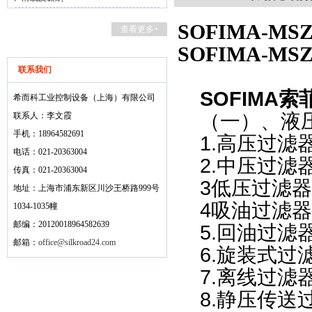
SOFIMA-M
查看更多+
SOFIMA-M
联系我们
SOFIMA
希而科工业控制设备（上海）有限公司
（一）、液
联系人：李文霞
手机：18964582691
1.
高压过滤
电话：021-20363004
2.
中压过滤
传真：021-20363004
3
低压过滤器
地址：上海市浦东新区川沙王桥路999号
4
吸油过滤器
1034-1035幢
邮编：20120018964582639
5.
回油过滤
邮箱：
office@silkroad24.com
6.
旋装式过
7.
离线过滤
8.
静压传送