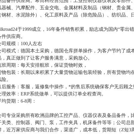
备品备件供应商。希而科经营范围：工业控制仪器仪表及零部件
讯器械、汽摩配件、五金交电、金属材料及制品（钢材、贵金属
（钢材、水泥除外）、化工原料及产品（除危险品）、纺织品、
ilkroad24
于
1999
成立，
16
年备件销售积累，励志成为国内“零出
备件供应商。
公司规模：
100
人左右
公司模式：德国本土采购，德国仓库拼单操作，为客户节约了成
品，真正做到了让客户服务满意，采购放心。
航班周期：每天安排航班，保证货物时效，
货物包装：长期以来积累了大量货物运输包装经验，所有货物均
风险。
售后服务：客服，返修集中操作，*的售后系统确保客户无后顾之
处理效率：
ERP
系统做单，可以提供订单全程查询。
平均货期：
6-8
周：
公司专业采购所有欧洲品牌的工控产品、仪器仪表及备品备件，
开关类、控制器、阀门、泵，工件夹具，机床备件等等；公司总
牌，近万家供应商与我们合作，渠道广，成本低，货期短（
Z
短
3