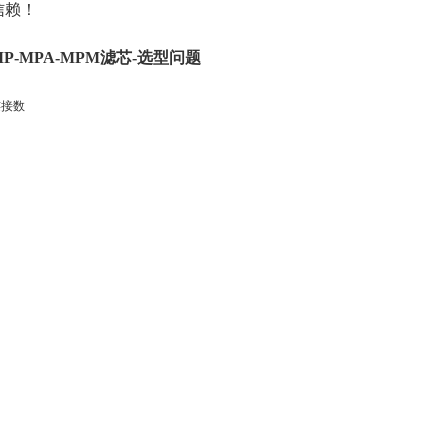
信赖！
MP-MPA-MPM
滤芯
-
选型问题
连接数