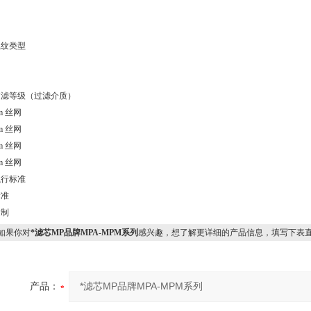
螺纹类型
过滤等级（过滤介质）
m
丝网
m
丝网
m
丝网
m
丝网
执行标准
标准
定制
果你对
*滤芯MP品牌MPA-MPM系列
感兴趣，想了解更详细的产品信息，填写下表
产品：