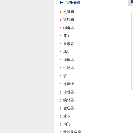
设备备品
电磁阀
减压阀
继电器
开关
显示表
插头
转换器
过滤器
泵
流量计
传感器
编码器
变送器
滤芯
阀门
滑线及碳刷