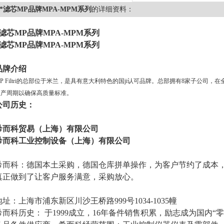
*滤芯MP品牌MPA-MPM系列
的详细资料：
*滤芯MP品牌MPA-MPM系列
*滤芯MP品牌MPA-MPM系列
品牌介绍
P Filtri的总部位于米兰，是具有意大利特色的国ji认可品牌。总部拥有8家子公司，
生产周期以确保高质量标准。
公司历史：
希而科贸易（上海）有限公司
希而科工业控制设备（上海）有限公司
希而科：德国本土采购，德国仓库拼单操作，为客户节约了成本
真正做到了让客户服务满意，采购放心。
地址：上海市浦东新区川沙王桥路
999
号
1034-1035
幢
希而科历史： 于
1999
成立，
16
年备件销售积累，励志成为国内“零