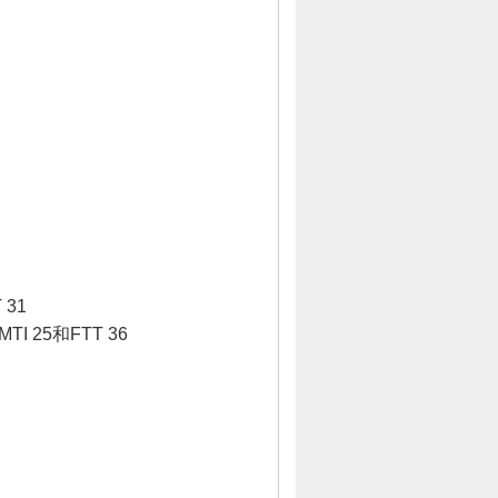
 31
MTI 25
和
FTT 36