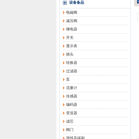
设备备品
电磁阀
减压阀
继电器
开关
显示表
插头
转换器
过滤器
泵
流量计
传感器
编码器
变送器
滤芯
阀门
滑线及碳刷