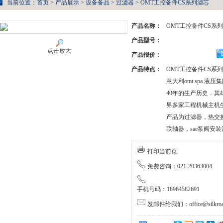
当前位置：
首页
>
产品展示
>
设备备品
>
过滤器
> OMT工控备件CS系列滤芯
产品名称：
OMT工控备件CS系
产品型号：
点击放大
产品报价：
产品特点：
OMT工控备件CS系
意大利omt spa 液
40年的生产历史．
界多家工程机械主机
产品为过滤器，热交
联轴器，sae泵阀安
打印当前页
免费咨询：021-20363004
手机号码：18964582691
发邮件给我们：office@silkroa