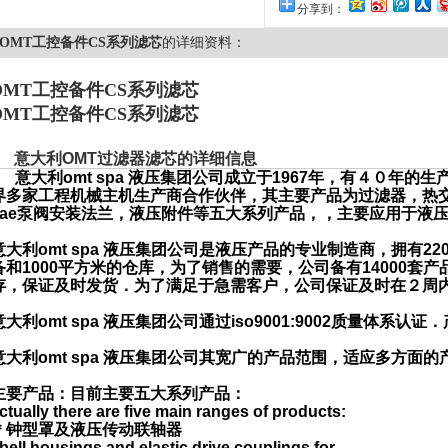
分享到：
OMT工控备件CS系列滤芯
的详细资料：
OMT工控备件CS系列滤芯
OMT工控备件CS系列滤芯
意大利
OMT
过滤器滤芯的详细信息
意大利
omt spa
液压集团公司成立于
1967
年，有４０年的生
界多家工程机械主机生产商合作伙伴，其主要产品为过滤器，热
ae
泵阀安装法兰，液压附件等五大系列产品，，主要应用于液
意大利
omt spa
液压集团公司是液压产品的专业制造商，拥有
22
备和
1000
平方米的仓库，为了销售的需要，公司备有
14000
套产
存，保证及时发货．为了满足于急需客户，公司保证及时在２周
意大利
omt spa
液压集团公司通过
iso9001:9002
质量体系认证．
意大利
omt spa
液压集团公司其宽广的产品范围，适应多方面的
主要产品：目前主要五大系列产品：
ctually there are five main ranges of products:
＊钟型罩及液压传动联轴器
 bell housings and elastic drive couplings for