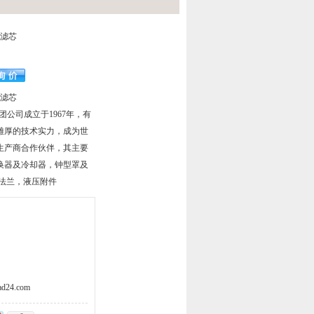
列滤芯
列滤芯
压集团公司成立于1967年，有
其雄厚的技术实力，成为世
生产商合作伙伴，其主要
换器及冷却器，钟型罩及
装法兰，液压附件
d24.com