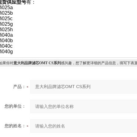
现货供应型号
有：
fi025a
fi025b
fi025c
fi025g
fi025h
fi040a
fi040b
fi040c
fi040g
果你对
意大利品牌滤芯OMT CS系列
感兴趣，想了解更详细的产品信息，填写下表
产品：
您的单位：
您的姓名：