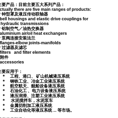
主要产品：目前主要五大系列产品：
ctually there are five main ranges of products:
＊钟型罩及液压传动联轴器
 bell housings and elastic drive couplings for
hydraulic transmissions
＊铝制空气／油热交换器
 aluminium air/oil heat exchangers
＊泵阀连接安装法兰
 flanges-elbow joints-manifolds
＊过滤器及滤芯
 filters
and filter elements
附件
 accessories
主要应用于：
＊ 工程、港口、
矿山机械液压系统
＊ 钢铁工业、冶金工业液压系统
＊ 航空航天、舰船设备液压系统
＊ 石油化工
、电力设备液压系统
＊ 液压润滑、注塑工业液压系统
＊
水泥搅拌车，水泥泵车
＊ 金属切削加工液压系统
＊ 工业自动化等液压系统
...
等市场。