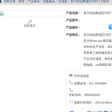
当前位置：
首页
>
产品展示
>
设备备品
>
过滤器
> 意大利品牌滤芯OMT CS系列
产品名称：
意大利品牌滤芯OMT 
产品型号：
点击放大
产品报价：
产品特点：
意大利品牌滤芯OMT 
意大利omt spa 液
40年的生产历史．
界多家工程机械主机
产品为过滤器，热交
联轴器，sae泵阀安
打印当前页
免费咨询：021-20363004
手机号码：18964582691
发邮件给我们：office@silkroa