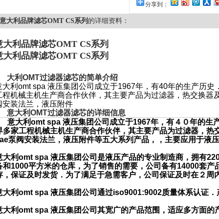
分享到：
意大利品牌滤芯OMT CS系列
的详细资料：
意大利品牌滤芯OMT CS系列
意大利品牌滤芯OMT CS系列
大利
OMT
过滤器滤芯的简单介绍
意大利
omt spa
液压集团公司成立于
1967
年，有
40
年的生产历史
工程机械主机生产商合作伙伴，其主要产品为过滤器，热交换器
阀安装法兰，液压附件
意大利
OMT
过滤器滤芯的详细信息
意大利
omt spa
液压集团公司成立于
1967
年，有４０年的生
界多家工程机械主机生产商合作伙伴，其主要产品为过滤器，热
ae
泵阀安装法兰，液压附件等五大系列产品，，主要应用于液
意大利
omt spa
液压集团公司是液压产品的专业制造商，拥有
22
备和
1000
平方米的仓库，为了销售的需要，公司备有
14000
套产
存，保证及时发货．为了满足于急需客户，公司保证及时在２周
意大利
omt spa
液压集团公司通过
iso9001:9002
质量体系认证．
意大利
omt spa
液压集团公司其宽广的产品范围，适应多方面的