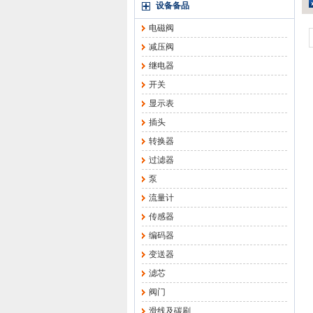
设备备品
电磁阀
减压阀
继电器
开关
显示表
插头
转换器
过滤器
泵
流量计
传感器
编码器
变送器
滤芯
阀门
滑线及碳刷