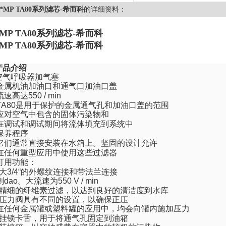
*MP TA80系列滤芯-希而科
的详细资料：
*MP TA80系列滤芯-希而科
*MP TA80系列滤芯-希而科
产品介绍
空气呼吸器加气塞
金属机油加油口和通气口加油口盖
流速高达
550 / min
A80
是用于保护的金属通气孔和加油口盖的范围
应对空气中包含的固体污染物和
在调试和调试期间将流体填充到系统中
保养程序
它们通常直接安装在水箱上。坚固的设计允许
在任何重型应用中使用这些过滤器
可用功能：
大
3/4
“的外螺纹连接和带法兰连接
刺dao。大流速为
550 V / min
精细的纤维素过滤，以达到良好的清洁度到水库
压力阀具有不同的设置，以确保正压
在任何金属罐或塑料罐的应用中，均会向罐内施加压力
挂锁卡舌，用于将通气孔固定到油箱