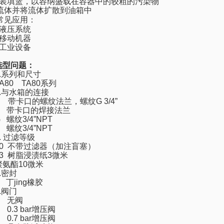
装填篮，以容纳盛载在容器中的较粗的污染物
流体并将流体扩散到油箱中
常见应用：
液压系统
移动机器
工业设备
选型问题：
.
系列和尺寸
A80 TA80
系列
.
与水箱的连接
B
带卡口的螺纹法兰，螺纹
G 3/4
”
D
带卡口的焊接法兰
G
螺纹
3/4
”
NPT
N
螺纹
3/4
”
NPT
.
过滤等级
00
不带过滤器（加注盲塞）
03
树脂浸渍纸
3
微米
聚氨酯
10
微米
.
密封
A
丁jing橡胶
.
阀门
0
无阀
 0.3 bar
增压阀
 0.7 bar
增压阀