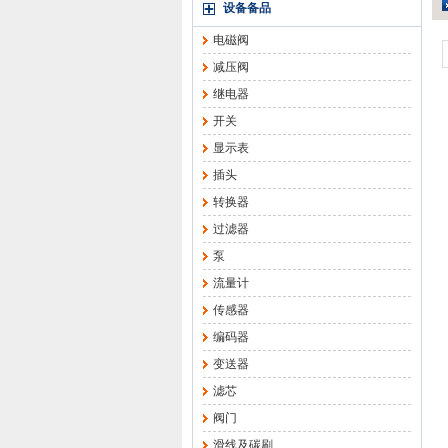
设备备品
电磁阀
减压阀
继电器
开关
显示表
插头
转换器
过滤器
泵
流量计
传感器
编码器
变送器
滤芯
阀门
滑线及碳刷