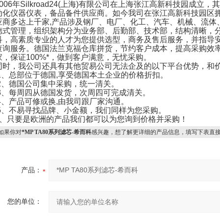
006
年
Silkroad24(
上海
)
有限公司在上海张江高新科技园成立，其
动化仪器仪表，备品备件供应商。如今我司在张江高新科技园区
应商多达上千家
,
产品涉及钢厂、电厂、化工、汽车、机械、流体
德式管理，组织架构分为业务部、后勤部、技术部，结构清晰，
科，高素质专业的人才为您提供选型，商务及售后服务，并指导
查询服务。德国法兰克福仓库拼货，节约客户成本，提高采购效
家，保证
100%
*，做到客户满意，无忧采购。
同时，我公司还具有其他贸易公司无法企及的以下平台优势，和
1
、总部位于德国
,
享受德国本土企业的价格折扣。
2
、德国公司集中采购，统一清关。
3
、每周四从德国发货，次周四可完成清关。
4
、产品可修或换
,
由我司跟厂家沟通。
5
、不易寻找品牌、小金额，我们同样为您采购。
、只要是欧洲的产品我们都可以为您询到价格并采购！
果你对
*MP TA80系列滤芯-希而科
感兴趣，想了解更详细的产品信息，填写下表直
产品：
您的单位：