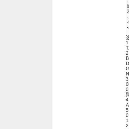
-
-
-
-
1
T
2
3
4
5
1
2