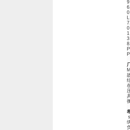
6
7
8
P
P
M
s