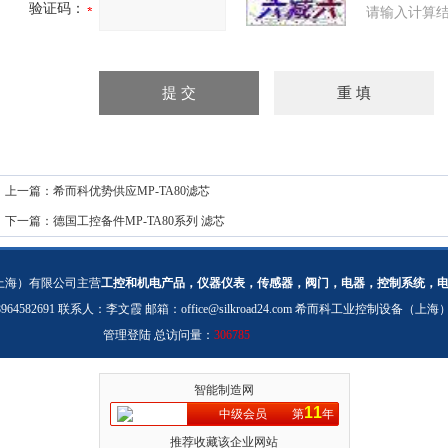
验证码：
请输入计算结
上一篇：
希而科优势供应MP-TA80滤芯
下一篇：
德国工控备件MP-TA80系列 滤芯
上海）有限公司主营
工控和机电产品，仪器仪表，传感器，阀门，电器，控制系统，
：18964582691 联系人：李文霞 邮箱：
office@silkroad24.com
希而科工业控制设备（上海
管理登陆
总访问量：
306785
智能制造网
11
中级会员
第
年
推荐收藏该企业网站