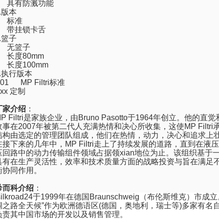
9
具有防溅功能
.
版本
0
标准
L
带挂锁卡舌
.
篮子
0
无篮子
1
长度
80mm
3
长度
100mm
.
执行版本
01 MP Filtri
标准
xx
定制
厂家介绍
：
P Filtri
是家族企业，由
Bruno Pasotto
于
1964
年创立。他的直觉
故事在
2007
年被第二代人充满热情和决心所收集，这使
MP Filtri
结构由选定的管理团队组成，他们在热情，动力，决心和追求上
在接下来的几年中，
MP Filtri
走上了持续发展的道路，直到在液压
压回路中的动力传输组件领域占据领xian地位为止。该组织基于
具有在生产灵活性，效率和技术质量方面的战略投资与旨在满足
衡协同作用。
希而科介绍
：
ilkroad24
于
1999
年在德国
Braunschweig
（布伦斯维克）市成立
绸之路全天候”作为欧洲德语区
(
德国，奥地利，瑞士等
)
多家有名
负责其中国市场的开发以及销售管理。