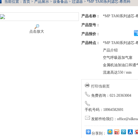
当前位置：
首页
>
产品展示
>
设备备品
>
过滤器
> *MP TA80系列滤芯-希而科
产品名称：
*MP TA80系列滤芯
产品型号：
点击放大
产品报价：
产品特点：
*MP TA80系列滤芯
产品介绍
空气呼吸器加气塞
金属机油加油口和通
流速高达550 / min
打印当前页
免费咨询：021-20363004
手机号码：18964582691
发邮件给我们：office@silkroa
分享到：