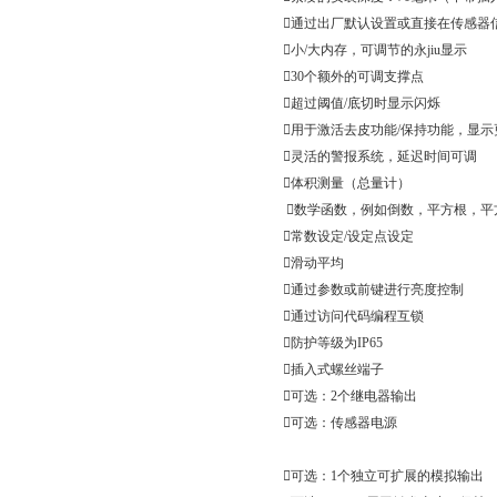

通过出厂默认设置或直接在传感器

小
/
大内存，可调节的永jiu
显示
30
个额外的可调支撑点

超过阈值
/
底切时显示闪烁

用于激活去皮功能
/
保持功能，显示

灵活的警报系统，延迟时间可调

体积测量（总量计）

数学函数，例如倒数，平方根，平

常数设定
/
设定点设定

滑动平均

通过参数或前键进行亮度控制

通过访问代码编程互锁

防护等级为
IP65

插入式螺丝端子

可选：
2
个继电器输出

可选：传感器电源

可选：
1
个独立可扩展的模拟输出