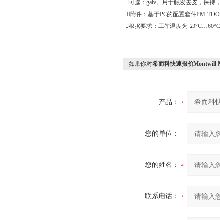

可选：
galv
。用于触发去皮，保持

附件：基于
PC
的配置套件
PM-TOO

根据要求：工作温度为
-20°C…60°C
如果你对
希而科快速报价Montwill
产品：
您的单位：
您的姓名：
联系电话：