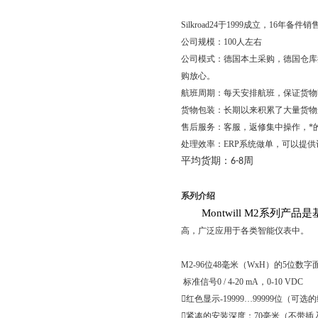
Silkroad24
于
1999
成立，
16
年备件销
公司规模：
100
人左右
公司模式：德国本土采购，德国仓库
购放心。
航班周期：每天安排航班，保证货物
货物包装：长期以来积累了大量货物
售后服务：客服，返修集中操作，*
处理效率：
ERP
系统做单，可以提供
平均货期：
周
6-8
系列介绍
Montwill M2
系列产品是
高，广泛应用于各类智能仪表中。
M2-96
位
48
毫米（
WxH
）的
5
位数字
标准信号
0 / 4-20 mA
，
0-10 VDC

红色显示
-19999…99999
位（可选的

紧凑的安装深度：
70
毫米（不带插