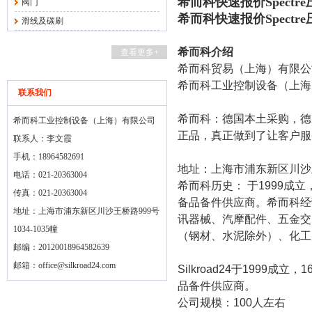
希而科快速报价Spectre
阀门
希而科快速报价Spectre
滑线及碳刷
希而科介绍
查看更多+
希而科贸易（上海）有限公
希而科工业控制设备（上海
联系我们
希而科：德国本土采购，德
希而科工业控制设备（上海）有限公司
正品，真正做到了让客户服
联系人：李文霞
手机：18964582691
地址：上海市浦东新区川沙
电话：021-20363004
希而科历史： 于
1999
成立
传真：021-20363004
备品备件供应商。希而科经
地址：上海市浦东新区川沙王桥路999号
讯器械、汽摩配件、五金交
1034-1035幢
（钢材、水泥除外）、化工
邮编：20120018964582639
邮箱：
office@silkroad24.com
Silkroad24
于
1999
成立，
1
品备件供应商。
公司规模：
100
人左右