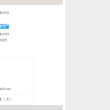
I355
I355
步法兰
d24.com
0