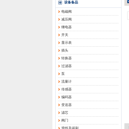
设备备品
电磁阀
减压阀
继电器
开关
显示表
插头
转换器
过滤器
泵
流量计
传感器
编码器
变送器
滤芯
阀门
滑线及碳刷