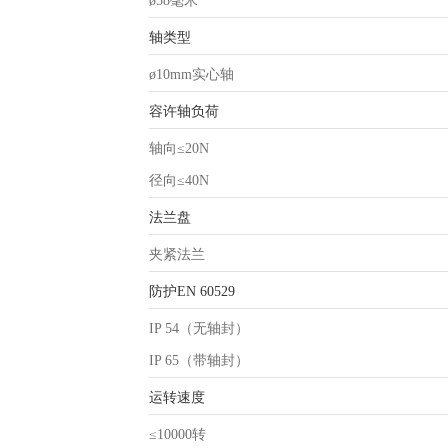
ø58毫米
轴类型
ø10mm实心轴
容许轴负荷
轴向≤20N
径向≤40N
法兰盘
夹紧法兰
防护EN 60529
IP 54（无轴封）
IP 65（带轴封）
运转速度
≤10000转