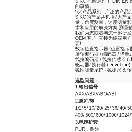
SIKO
已经通过了
DIN EN I
的事情。
5
大产品系列
-
广泛的产品
SIKO
的产品共包括
7
大产品
量，角度测量，速度测量和
术和应用的解决方案
-
测量
我们为您或者与您一起研发
OEM
客户
,
直接为终端用户
要
!
数字位置指示器
(
位置指示
旋转编码器
/
编码器
/
增量
线拉编码器
/
线拉传感器
(
L
驱动器
/
执行器
(
DriveLine
)
磁性测量系统
-
磁栅尺
&
传
选型问题
：
1.
输出信号
AXX/ABX/ABO/ABI
2.
脉冲
/
转
1/2/ 5/ 10/ 20/ 25/ 36/ 40/ 
400/ 500/ 600/ 1000/ 1024/
3.
电缆护套
PUR
，耐油 