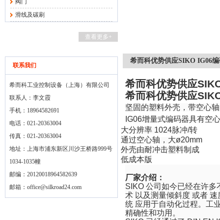
阀门
滑线及碳刷
查看更多+
希而科优势供应SIKO IG06
联系我们
希而科优势供应
SIKO
希而科工业控制设备（上海）有限公司
希而科优势供应
SIKO
联系人：李文霞
坚固的塑料外壳，带空心轴
手机：18964582691
IG06
增量式编码器具有空
电话：021-20363004
大分辨率
1024
脉冲
/
转
传真：021-20363004
通过空心轴，大
ø20mm
地址：上海市浦东新区川沙王桥路999号
外壳由耐冲击塑料制成
低成本版
1034-1035幢
邮编：20120018964582639
厂家介绍：
SIKO
公司如今已经在许多
邮箱：
office@silkroad24.com
术 以及测量倾斜度 或者 
统 应用于自动化过程。工
精确性和功用。