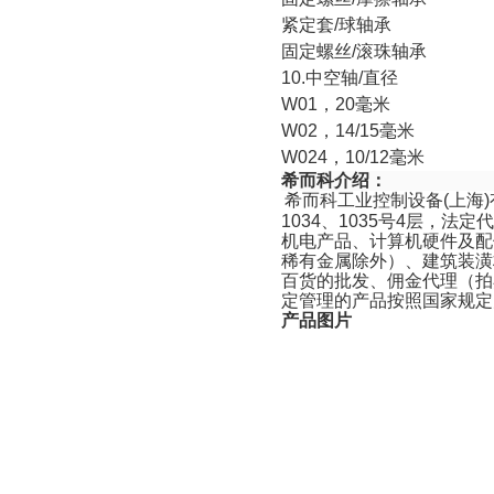
紧定套
/
球轴承
固定螺丝
/
滚珠轴
10.
中空轴
/
直径
W01
，
20
毫米
W02
，
14/15
毫米
W024
，
10/12
毫米
希而科介绍：
希而科工业控制设备
(
上海
)
1034
、
1035
号
4
层，法定代
机电产品、计算机硬件及配
稀有金属除外）、建筑装潢
百货的批发、佣金代理（拍
定管理的产品按照国家规定
产品图片