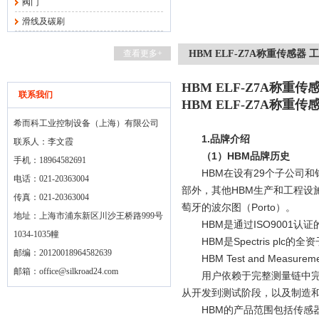
阀门
滑线及碳刷
查看更多+
HBM ELF-Z7A称重传感器 
HBM ELF-Z7A称重
联系我们
HBM ELF-Z7A称重
希而科工业控制设备（上海）有限公司
1.
品牌介绍
联系人：李文霞
（
1
）
HBM
品牌历史
手机：18964582691
HBM
在设有
29
个子公司和
电话：021-20363004
部外，其他
HBM
生产和工程设
传真：021-20363004
萄牙的波尔图（
Porto
）。
地址：上海市浦东新区川沙王桥路999号
HBM
是通过
ISO9001
认证
1034-1035幢
HBM
是
Spectris plc
的全资
邮编：20120018964582639
HBM Test and Measurem
邮箱：
office@silkroad24.com
用户依赖于完整测量链中
从开发到测试阶段，以及制造
HBM
的产品范围包括传感