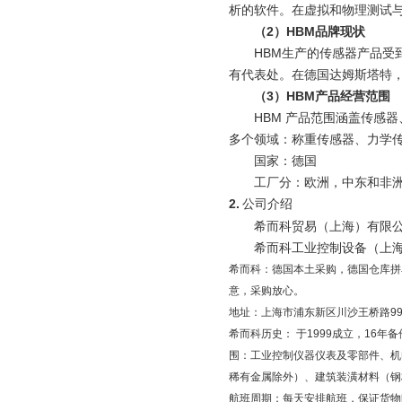
析的软件。在虚拟和物理测试
（
2
）
HBM
品牌现状
HBM
生产的传感器产品受
有代表处。在德国达姆斯塔特
（
3
）
HBM
产品经营范围
HBM
产品范围涵盖传感器
多个领域：称重传感器、力学
国家：德国
工厂分：欧洲，中东和非
2.
公司介绍
希而科贸易（上海）有限
希而科工业控制设备（上
希而科：德国本土采购，德国仓库拼
意，采购放心。
地址：上海市浦东新区川沙王桥路
9
希而科历史： 于
1999
成立，
16
年备
围：工业控制仪器仪表及零部件、机
稀有金属除外）、建筑装潢材料（钢
航班周期：每天安排航班，保证货物