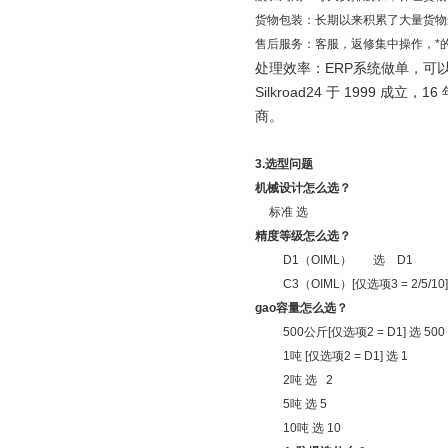
货物包装：长期以来积累了大量货物
售后服务：客服，返修集中操作，*
处理效率：
ERP
系统做单，可
Silkroad24
于
1999
成立，
16
商。
3.
选型问题
机械设计怎么选？
标准 选
精度等级怎么选？
D1
（
OIML
） 选
D1
C3
（
OIML
）
[
仅选项
3 = 2/5/
gao容量怎么选？
500
公斤
[
仅选项
2 = D1]
选
500
1
吨
[
仅选项
2 = D1]
选
1
2
吨 选
2
5
吨 选
5
10
吨 选
10