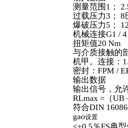
测量范围1； 2.
过载压力3； 8
爆破压力5； 1
机械连接G1 / 4 
扭矩值20 Nm
与介质接触的
机甲。连接：1.4
密封：FPM / E
输出数据
输出信号，允许的
RLmax =（UB –
符合DIN 160
gao
设置
≤±0.5％FS典