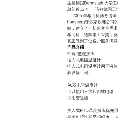
生及德国Darmstadt 大学
总部近12 年， 谙熟德国
2005
年希而科商务咨询（上
honsberg等多家欧洲
验，建立了一切以客户需求
​希而科：德国本土采购，
真正做到了让客户服务满意
产品介绍
带有J型连接头
推入式电阻温度计
推入式电阻温度计用于液体
和设备工程。
单/双电阻温度计
可以使用三线和四线电路
可用变送器
推入式RTD温度探头优先
靠密封特性真空和超压。 