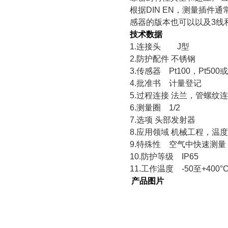
根据DIN EN，测量插件通常装
感器的版本也可以以及3线
技术数据
1.
连接头 J型
2.
防护配件 不锈钢
3.
传感器 Pt100，Pt500或P
4.
批准书 计量登记
5.
过程连接 法兰，管螺纹连接G1 /
6.
测量圈 1/2
7.
选项 头部发射器
8.
应用领域 机械工程，温
9.
特殊性 空气中快速测量
10.
防护等级 IP65
11.
工作温度 -50至+400°
产品图片