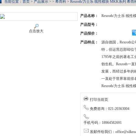
当前位置：
首页
>
产品展示
> >
希而科
> Rexroth/力士乐 线性模块 MKK系列 希而
产品名称：
Rexroth/力士乐 线
产品型号：
点击放大
产品报价：
产品特点：
源自德国，Rexrot
特，但运营总部却位
1795年之前的著名
勃生机。Rexroth
发展，而经过多年的耕耘
一直处于世界靠前排
Rexroth/力士乐 线
打印当前页
免费咨询：021-20363004
手机号码：18964582691
发邮件给我们：office@silkroa