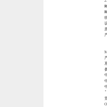
R
R
系
˚