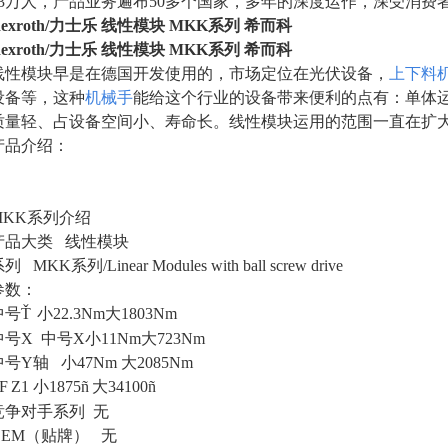
23万人，产品业务遍布50多个国家，多年的深度运作，深受消费
exroth
/
力士乐 线性模块 MKK系列 希而科
exroth
/
力士乐 线性模块 MKK系列 希而科
线性模块
早是在德国开发使用的，市场定位在光伏设备，
上下料
设备等，这种
机械手
能给这个行业的设备带来便利的点有：单体
质量轻、占设备空间小、寿命长。
线性模块
运用的范围一直在扩大
产品介绍：
MKK
系列介绍
产品大类 线性模块
列 MKK系列/Linear Modules with ball screw drive
参数：
中号
Ť
小22.3Nm大1803Nm
中号X 中号X小11Nm大723Nm
中号Y轴 小47Nm 大2085Nm
F
Z1
小1875
ñ
大34100
ñ
竞争对手系列 无
OEM
（贴牌） 无