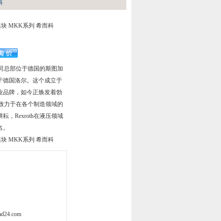
科
性模块 MKK系列 希而科
h公司总部位于德国的斯图加
于德国洛尔。这个成立于
工业品牌，如今正焕发着勃
一直致力于在各个制造领域的
，Rexroth在液压领域
名。
性模块 MKK系列 希而科
d24.com