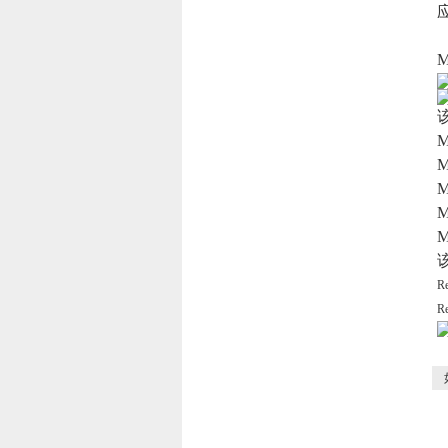
M
M
M
M
M
R
R
如