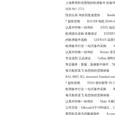
上海希而科优势报价欧洲备件 的备件采购平台 s
SER.NO 2713
性价比高 询价回复速度快 Buehler 热交
* 超快货期 BAUER 电机 BS06-64U
认真对待每一份询价 ATOS 油压传动阀 
欧洲源头采购 质量保证 ENERPAC 
的欧洲备件选购 GEFRAN 温度传感器
欧洲备件行业 一站式备件采购 AVTRO
认真对待每一份询价 Bremer 变流器模块
专业选型 正品保证 Gelbau 塑料保护盖
售后服务：客服，返修集中操作，*
每天航班直飞 给您快的货期体验 AEG 电机 AMEE 
RAL 9005, IE2, ansonsten Standard nach
* 超快货期 TOSS 密封胶带 T0.15*W1
欧洲备件行业 一站式备件采购 RITTA
每天航班直飞 给您快的货期体验 ALRE 
认真对待每一份询价 Mahr 卡规用零件测量
公司历史：Silkroad24于199
希而科吴涛为您极速报价 Ac-motoren 电