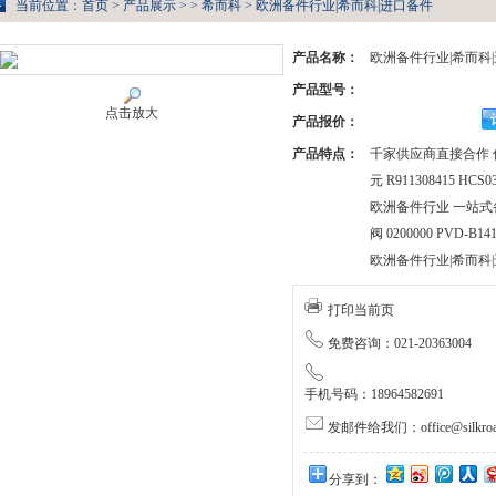
当前位置：
首页
>
产品展示
> >
希而科
> 欧洲备件行业|希而科|进口备件
产品名称：
欧洲备件行业|希而科
产品型号：
点击放大
产品报价：
产品特点：
千家供应商直接合作 优惠
元 R911308415 HCS0
欧洲备件行业 一站式备件
阀 0200000 PVD-B14
欧洲备件行业|希而科
打印当前页
免费咨询：021-20363004
手机号码：18964582691
发邮件给我们：office@silkroa
分享到：