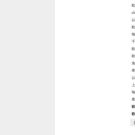
欧
s
认
欧
每
千
欧
欧
免
希
认
上
每
希
欧
欧
如