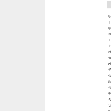
欧
千
欧
希
上
上
希
每
希
千
欧
千
希
认