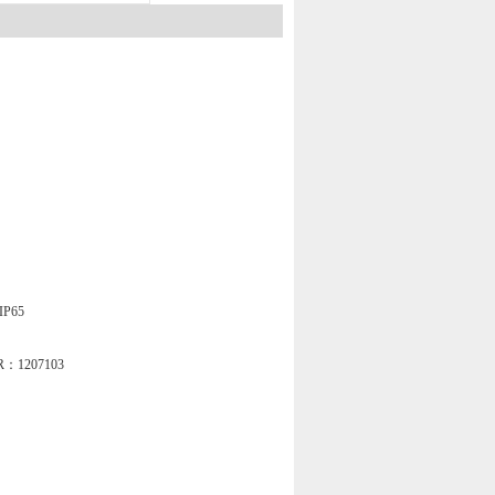
P65
1207103