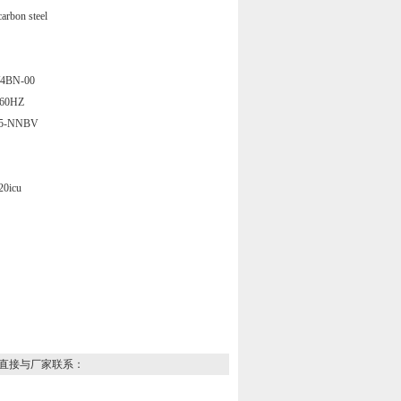
n steel
BN-00
60HZ
5-NNBV
0icu
直接与厂家联系：