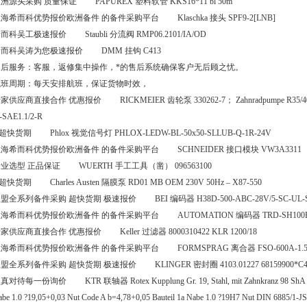
洲源头采购 质量保证 PAPUREX 塑料软管 KKS16*11 bl 50m
海希而科优势报价欧洲备件 的备件采购平台 Klaschka 接头 SPF9-2[LNB]
而科吴工极速报价 Staubli 分流阀 RMP06.2101/IA/OD
而科吴涛为您极速报价 DMM 挂钩 C413
售后服务：客服，返修集中操作，*的售后系统确保客户无后顾之忧。
航班周期：每天安排航班，保证货物时效，
家供应商直接合作 优惠报价 RICKMEIER 齿轮泵 330262-7； Zahnradpumpe R35/40 
-SAE1.1/2-R
 超快货期 Phlox 视觉信号灯 PHLOX-LEDW-BL-50x50-SLLUB-Q-1R-24V
海希而科优势报价欧洲备件 的备件采购平台 SCHNEIDER 接口模块 VW3A3311
业选型 正品保证 WUERTH 手工工具（凿） 096563100
 超快货期 Charles Austen 隔膜泵 RD01 MB OEM 230V 50Hz – X87-550
盟全系列备件采购 超快货期 极速报价 BEI 编码器 H38D-500-ABC-28V/5-SC-UL-
海希而科优势报价欧洲备件 的备件采购平台 AUTOMATION 编码器 TRD-SH100
家供应商直接合作 优惠报价 Keller 过滤器 8000310422 KLR 1200/18
海希而科优势报价欧洲备件 的备件采购平台 FORMSPRAG 离合器 FSO-600A-1.50
盟全系列备件采购 超快货期 极速报价 KLINGER 密封圈 4103.01227 68159900*C4
真对待每一份询价 KTR 联轴器 Rotex Kupplung Gr. 19, Stahl, mit Zahnkranz 98 ShA =
be 1.0 ?19,05+0,03 Nut Code A b=4,78+0,05 Bauteil 1a Nabe 1.0 ?19H7 Nut DIN 6885/1-J