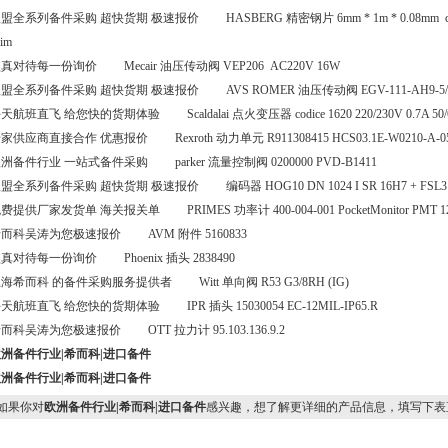
盟全系列备件采购 超快货期 极速报价 HASBERG 精密钢片 6mm * 1m * 0.08mm carbo
him
真对待每一份询价 Mecair 油压传动阀 VEP206 AC220V 16W
盟全系列备件采购 超快货期 极速报价 AVS ROMER 油压传动阀 EGV-111-AH9-5/4
天航班直飞 给您快的货期体验 Scaldalai 点火变压器 codice 1620 220/230V 0.7A 50/
家供应商直接合作 优惠报价 Rexroth 动力单元 R911308415 HCS03.1E-W0210-A-0
洲备件行业 一站式备件采购 parker 流量控制阀 0200000 PVD-B1411
盟全系列备件采购 超快货期 极速报价 编码器 HOG10 DN 1024 I SR 16H7 + FSL3
费提供厂家发货单 海关报关单 PRIMES 功率计 400-004-001 PocketMonitor PMT 12
而科吴涛为您极速报价 AVM 附件 5160833
真对待每一份询价 Phoenix 插头 2838490
海希而科 的备件采购服务提供者 Witt 单向阀 R53 G3/8RH (IG)
天航班直飞 给您快的货期体验 IPR 插头 15030054 EC-12MIL-IP65.R
而科吴涛为您极速报价 OTT 拉力计 95.103.136.9.2
洲备件行业|希而科|进口备件
洲备件行业|希而科|进口备件
果你对
欧洲备件行业|希而科|进口备件
感兴趣，想了解更详细的产品信息，填写下表