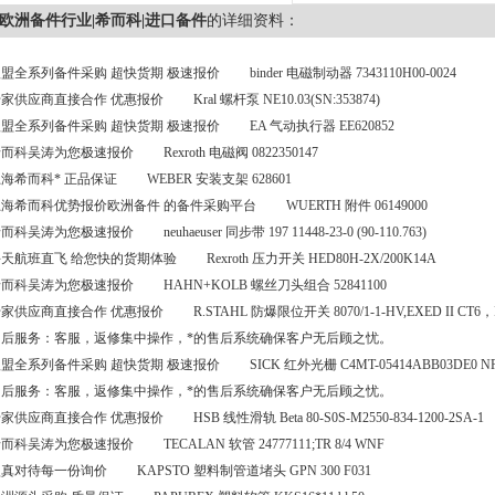
欧洲备件行业|希而科|进口备件
的详细资料：
盟全系列备件采购 超快货期 极速报价 binder 电磁制动器 7343110H00-0024
家供应商直接合作 优惠报价 Kral 螺杆泵 NE10.03(SN:353874)
盟全系列备件采购 超快货期 极速报价 EA 气动执行器 EE620852
而科吴涛为您极速报价 Rexroth 电磁阀 0822350147
海希而科* 正品保证 WEBER 安装支架 628601
海希而科优势报价欧洲备件 的备件采购平台 WUERTH 附件 06149000
而科吴涛为您极速报价 neuhaeuser 同步带 197 11448-23-0 (90-110.763)
天航班直飞 给您快的货期体验 Rexroth 压力开关 HED80H-2X/200K14A
而科吴涛为您极速报价 HAHN+KOLB 螺丝刀头组合 52841100
家供应商直接合作 优惠报价 R.STAHL 防爆限位开关 8070/1-1-HV,EXED II CT6，I
售后服务：客服，返修集中操作，*的售后系统确保客户无后顾之忧。
盟全系列备件采购 超快货期 极速报价 SICK 红外光栅 C4MT-05414ABB03DE0 NR：
售后服务：客服，返修集中操作，*的售后系统确保客户无后顾之忧。
家供应商直接合作 优惠报价 HSB 线性滑轨 Beta 80-S0S-M2550-834-1200-2SA-1
而科吴涛为您极速报价 TECALAN 软管 24777111;TR 8/4 WNF
真对待每一份询价 KAPSTO 塑料制管道堵头 GPN 300 F031