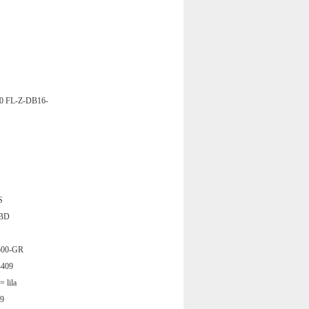
FL-Z-DB16-
S
BD
0-GR
409
 lila
S9