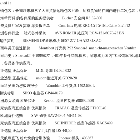
uteil 1a
货物包装：长期以来积累了大量货物运输包装经验，所有货物均在国内进行二次包装，
海希而科 的备件采购服务提供者 Bucher 安全阀 RS 32-300
费提供厂家发货单 海关报关单 Contrinex 电缆 RKC4.5T-5/TEL Cable 5m/m12
洲备件行业 一站式备件采购 AVS ROMER 减压阀 RGV-151-6C78-2? BN
 超快货期 SIEMENS DP通讯模块 6ES7 277-OAA22-OXAO
而科吴工极速报价 Montabert 打壳机 Z92 Standard mit nicht-magnetischen Ventilen
司历史：Silkroad24于1999成立，485年备件销售积累，励志成为国内“零出错率”
表，备品备件供应商。
业选型 正品保证 MDL 导套 JB.025.032
业选型 正品保证 unidor 接近开关 GD20-20
而科吴涛为您极速报价 Warmbier 工件夹具 1402.663.L
 超快货期 SIKO 电位器 GP44-0179
洲源头采购 质量保证 Rexroth 流量控制器 r900925289
家供应商直接合作 优惠报价 TRAFAG 温度传感器 PT100L40
欧洲备件选购 SAV 磁铁 SAV240.04-MH11-08
家供应商直接合作 优惠报价 SCHNEIDER 感应传感器 XACS499
业选型 正品保证 RVT 搅拌器 DS 4/0,55
天航班直飞 给您快的货期体验 Phoenix 插头 1403367