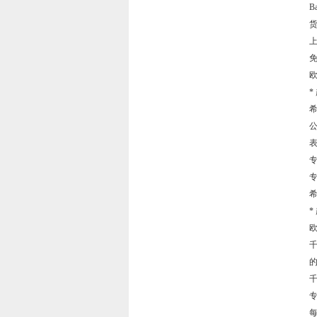
Ba
上
免
欧
*
希
公
专
专
希
*
欧
千
的
千
专
每