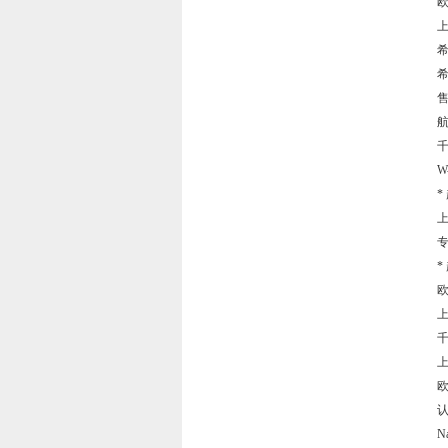
欧
上
希
希
千
W
*
上
专
*
欧
上
千
上
欧
认
Na