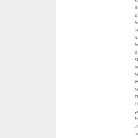
S
H
KT
f
S
A
f
R
S
R
M
W
M
T
F
g
P
S
ro