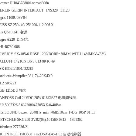
ommer DH043788001ac,mad806n
ERLIN GERIN INTERPACT INS320 31128
egris 1100U08V04
ISS SZ 250- 40/ 25/ 200-112.006.X
uls QS10.241 电源
ugro A220 DIN471
+R 40730 008
OVEJOY SX-185-6 DBSE 1292(BORE=50MM WITH 14MMK-WAY)
ALLUFF 1421CN BNS 813-99-K-49
SR E3525/1001/.322EJ
onductix-Wampfler 081174-20X4X0
ILZ 505223
GB 1215DU 轴套
ANFOSS Coil 24VDC 20W 018Z6857 电磁阀线圈
SR 5007326 A632308047505XX/0-40Bar
IGISOUND buzzer 2048Hz min 70dB/10cm F/DG 105P 01 LF
IETSCHLE SKG250-2V.02(03),101560-0313，1891362
idenhain 277236-21
ICONTROL 1503608（mcDSA-E45-HC) 自动控制器