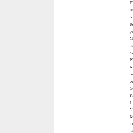
E
i
S
R
p
M.
st
h
P
K
S
S
G
K
L
N
Kr
C
G