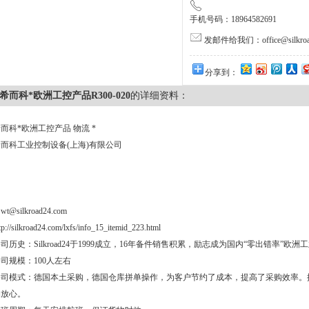
手机号码：18964582691
发邮件给我们：office@silkroa
分享到：
希而科*欧洲工控产品R300-020
的详细资料：
而科*欧洲工控产品 物流 *
希而科工业控制设备(上海)有限公司
：
wt@silkroad24.com
tp://silkroad24.com/lxfs/info_15_itemid_223.html
司历史：Silkroad24于1999成立，16年备件销售积累，励志成为国内“零出错率”
司规模：100人左右
公司模式：德国本土采购，德国仓库拼单操作，为客户节约了成本，提高了采购效率。
购放心。