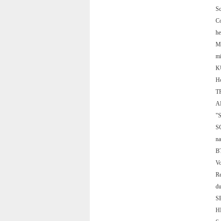
S
C
h
M
m
K
H
T
A
"
S
n
B
V
R
d
S
H