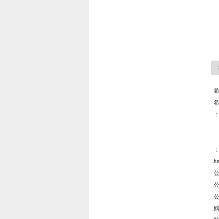
希
：
ht
公
公