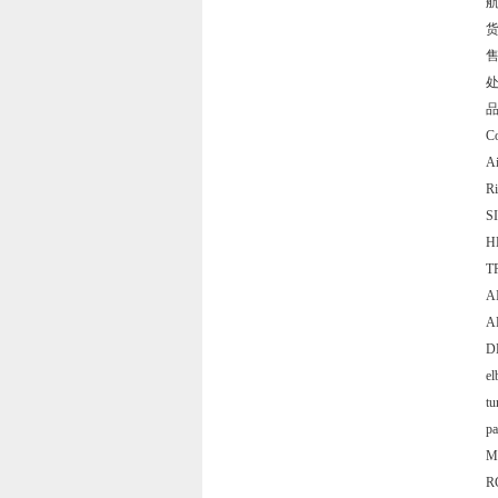
C
A
R
S
H
T
A
A
DE
e
t
p
M
R