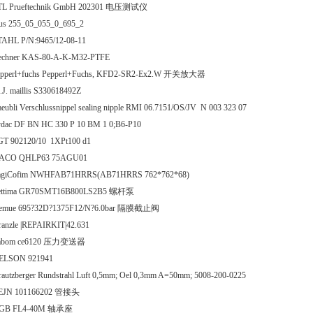
TL Prueftechnik GmbH 202301 电压测试仪
gus 255_05_055_0_695_2
TAHL P/N:9465/12-08-11
echner KAS-80-A-K-M32-PTFE
epperl+fuchs Pepperl+Fuchs, KFD2-SR2-Ex2.W 开关放大器
J. maillis S330618492Z
aeubli Verschlussnippel sealing nipple RMI 06.7151/OS/JV N 003 323 07
ydac DF BN HC 330 P 10 BM 1 0;B6-P10
GT 902120/10 1XPt100 d1
ACO QHLP63 75AGU01
agiCofim NWHFAB71HRRS(AB71HRRS 762*762*68)
ettima GR70SMT16B800LS2B5 螺杆泵
emue 695?32D?1375F12/N?6.0bar 隔膜截止阀
ranzle |REPAIRKIT|42.631
abom ce6120 压力变送器
ELSON 921941
autzberger Rundstrahl Luft 0,5mm; Oel 0,3mm A=50mm; 5008-200-0225
EJN 101166202 管接头
GB FL4-40M 轴承座