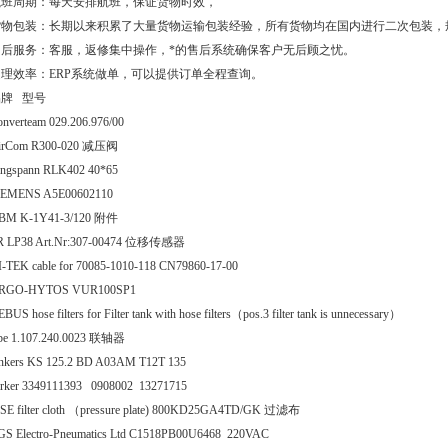
航班周期：每天安排航班，保证货物时效，
货物包装：长期以来积累了大量货物运输包装经验，所有货物均在国内进行二次包装，
售后服务：客服，返修集中操作，*的售后系统确保客户无后顾之忧。
处理效率：ERP系统做单，可以提供订单全程查询。
品牌 型号
onverteam 029.206.976/00
irCom R300-020 减压阀
ingspann RLK402 40*65
IEMENS A5E00602110
BM K-1Y41-3/120 附件
R LP38 Art.Nr:307-00474 位移传感器
I-TEK cable for 70085-1010-118 CN79860-17-00
RGO-HYTOS VUR100SP1
BUS hose filters for Filter tank with hose filters（pos.3 filter tank is unnecessary）
lbe 1.107.240.0023 联轴器
unkers KS 125.2 BD A03AM T12T 135
arker 3349111393 0908002 13271715
SE filter cloth （pressure plate) 800KD25GA4TD/GK 过滤布
GS Electro-Pneumatics Ltd C1518PB00U6468 220VAC