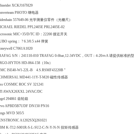
chneider XCKJ167H29
onverteam PHOTO 继电器
eidenhain 557649-06 光学测量仪零件（光栅尺）
ICHAEL RIEDEL PPL2405E PRL2405E-02
icrosonic MIC+35/D/TC ID：22200 接近开关
UBO spring： ? 6.3/0.5 x44 弹簧
oneywell C7061A1020
RAFAG S/N：241110-010 TRAFAG 0-6bar,12-34VDC，OUT：4-20ｍA 请提供标准的
RGO-HYTOS HD-064-158（10u）
SMC ISE40-W1-22L-B 4.S.RSMF43220B "
CHMERSAL MD441-11Y-T-M20 磁性传感器
ass COSMIC ROC SV 321241
TI AWAX26XXL 24VAC/DC
ogel 294861 齿轮箱
evo APBD5B7UDF DN150 PN16
ungs MVD 505/5
ENSTRONIC A1202S5Q261021
BM K-T12-S001R-S-L-SU2-C-N-Y-N-N 扭矩传感器