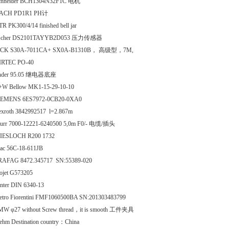
chneider BCH1304N32F1C 电机
ACH PD1R1 PH计
R PK300/4/14 finished bell jar
ischer DS2101TAYYB2D053 压力传感器
ICK S30A-7011CA+ SX0A-B1310B， 高级型，7M,
IRTEC PO-40
inder 95.05 继电器底座
+W Bellow MK1-15-29-10-10
IEMENS 6ES7972-0CB20-0XA0
exroth 3842992517 l=2.867m
urr 7000-12221-6240500 5,0m F0/- 电缆/插头
IESLOCH R200 1732
ac 56C-18-611JB
RAFAG 8472.345717 SN:55389-020
lojet G573205
anter DIN 6340-13
ietro Fiorentini FMF1060500BA SN:201303483799
MW φ27 without Screw thread，it is smooth 工件夹具
ehm Destination country：China