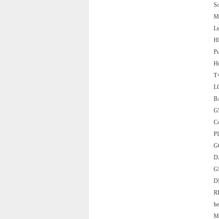
S
M
L
HE
P
H
T
L
B
G
C
P
G
D
G
D
R
he
M