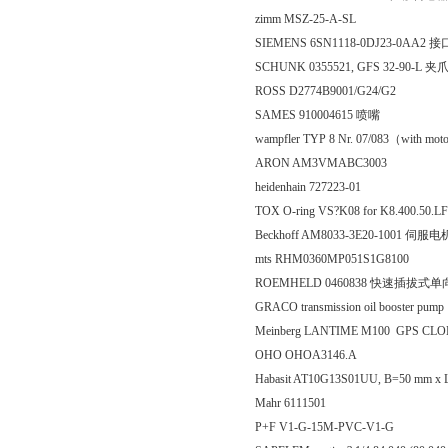
zimm MSZ-25-A-SL
SIEMENS 6SN1118-0DJ23-0AA2
SCHUNK 0355521, GFS 32-90-L 夹
ROSS D2774B9001/G24/G2
SAMES 910004615 喷嘴
wampfler TYP 8 Nr. 07/083（with mo
ARON AM3VMABC3003
heidenhain 727223-01
TOX O-ring VS?K08 for K8.400.50.LF
Beckhoff AM8033-3E20-1001 伺服电
mts RHM0360MP051S1G8100
ROEMHELD 0460838 快速插拔式
GRACO transmission oil booster pu
Meinberg LANTIME M100 GPS CL
OHO OHOA3146.A
Habasit AT10G13S01UU, B=50 mm x 
Mahr 6111501
P+F V1-G-15M-PVC-V1-G