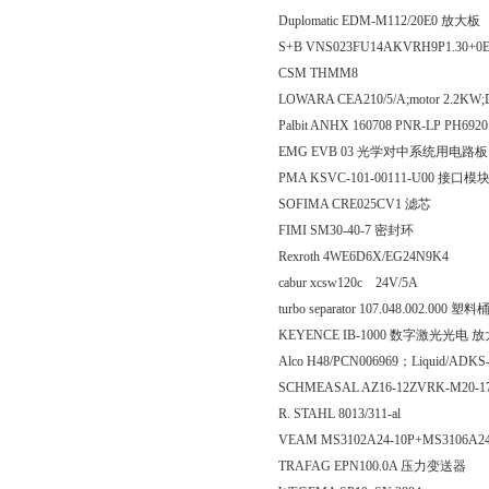
Duplomatic EDM-M112/20E0 放大板
S+B VNS023FU14AKVRH9P1.30+0
CSM THMM8
LOWARA CEA210/5/A;motor 2.2KW
Palbit ANHX 160708 PNR-LP PH6920
EMG EVB 03 光学对中系统用电路板
PMA KSVC-101-00111-U00 接口模
SOFIMA CRE025CV1 滤芯
FIMI SM30-40-7 密封环
Rexroth 4WE6D6X/EG24N9K4
cabur xcsw120c 24V/5A
turbo separator 107.048.002.000 塑料
KEYENCE IB-1000 数字激光光电 
Alco H48/PCN006969；Liquid/ADKS
SCHMEASAL AZ16-12ZVRK-M20-1
R. STAHL 8013/311-al
VEAM MS3102A24-10P+MS3106A2
TRAFAG EPN100.0A 压力变送器