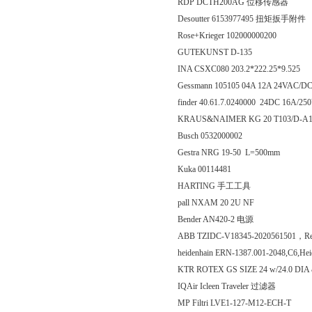
RDP DCTH200AG 位移传感器
Desoutter 6153977495 扭矩扳手附件
Rose+Krieger 102000000200
GUTEKUNST D-135
INA CSXC080 203.2*222.25*9.525
Gessmann 105105 04A 12A 24VAC/DC
finder 40.61.7.0240000 24DC 16A/25
KRAUS&NAIMER KG 20 T103/D-A1
Busch 0532000002
Gestra NRG 19-50 L=500mm
Kuka 00114481
HARTING 手工工具
pall NXAM 20 2U NF
Bender AN420-2 电源
ABB TZIDC-V18345-2020561501，Rev
heidenhain ERN-1387.001-2048,C6,Hei
KTR ROTEX GS SIZE 24 w/24.0 DIA
IQAir Icleen Traveler 过滤器
MP Filtri LVE1-127-M12-ECH-T