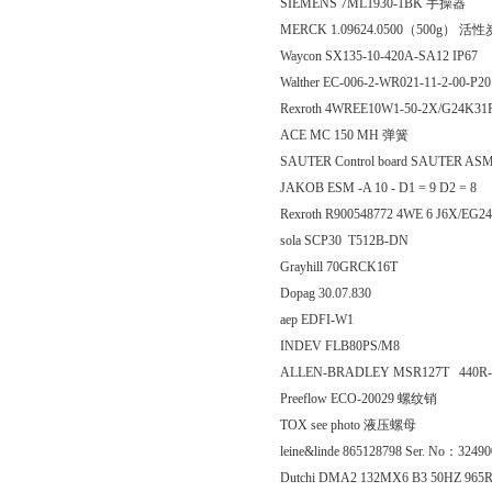
SIEMENS 7ML1930-1BK 手操器
MERCK 1.09624.0500（500g） 活性
Waycon SX135-10-420A-SA12 IP67
Walther EC-006-2-WR021-11-2-
Rexroth 4WREE10W1-50-2X/G24K31
ACE MC 150 MH 弹簧
SAUTER Control board SAUTER ASM
JAKOB ESM -A 10 - D1 = 9 D2 = 8
Rexroth R900548772 4WE 6 J6X/EG
sola SCP30 T512B-DN
Grayhill 70GRCK16T
Dopag 30.07.830
aep EDFI-W1
INDEV FLB80PS/M8
ALLEN-BRADLEY MSR127T 440R-
Preeflow ECO-20029 螺纹销
TOX see photo 液压螺母
leine&linde 865128798 Ser. No：3
Dutchi DMA2 132MX6 B3 50HZ 965R