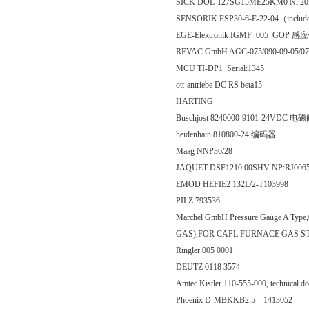
SICK DOL-127SG15ME25KM0 Nr.
SENSORIK FSP30-6-E-22-04（includ
EGE-Elektronik IGMF 005 GOP
REVAC GmbH AGC-075/090-09-05
MCU TI-DP1 Serial:1345
ott-antriebe DC RS beta15
HARTING
Buschjost 8240000-9101-24VDC 电
heidenhain 810800-24 编码器
Maag NNP36/28
JAQUET DSF1210.00SHV NP:RJ006
EMOD HEFIE2 132L/2-T103998
PILZ 793536
Marchel GmbH Pressure Gauge A T
GAS),FOR CAPL FURNACE GAS S
Ringler 005 0001
DEUTZ 0118 3574
Amtec Kistler 110-555-000, technical d
Phoenix D-MBKKB2.5 1413052