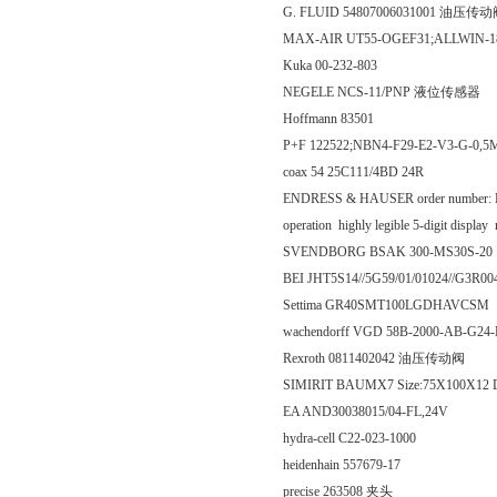
G. FLUID 54807006031001 油压传
MAX-AIR UT55-OGEF31;ALLWIN-18
Kuka 00-232-803
NEGELE NCS-11/PNP 液位传感器
Hoffmann 83501
P+F 122522;NBN4-F29-E2-V3-G-
coax 54 25C111/4BD 24R
ENDRESS & HAUSER order number: RIA25
operation highly legible 5-digit displ
SVENDBORG BSAK 300-MS30S-20
BEI JHT5S14//5G59/01/01024//G3R0
Settima GR40SMT100LGDHAVCSM
wachendorff VGD 58B-2000-AB-G24
Rexroth 0811402042 油压传动阀
SIMIRIT BAUMX7 Size:75X100X1
EA AND30038015/04-FL,24V
hydra-cell C22-023-1000
heidenhain 557679-17
precise 263508 夹头