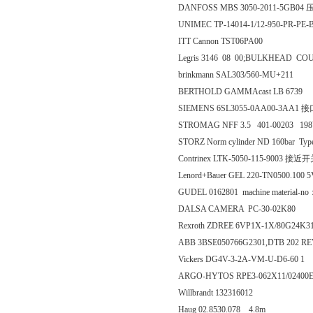
DANFOSS MBS 3050-2011-5GB0
UNIMEC TP-14014-1/12-950-PR-PE-
ITT Cannon TST06PA00
Legris 3146 08 00;BULKHEAD CO
brinkmann SAL303/560-MU+211
BERTHOLD GAMMAcast LB 6739
SIEMENS 6SL3055-0AA00-3AA1
STROMAG NFF 3.5 401-00203 198
STORZ Norm cylinder ND 160bar Ty
Contrinex LTK-5050-115-9003 接近
Lenord+Bauer GEL 220-TN0500.100
GUDEL 0162801 machine material-no
DALSA CAMERA PC-30-02K80
Rexroth ZDREE 6VP1X-1X/80G24
ABB 3BSE050766G2301,DTB 202 REV
Vickers DG4V-3-2A-VM-U-D6-60 1
ARGO-HYTOS RPE3-062X11/02400
Willbrandt 132316012
Haug 02.8530.078 4.8m