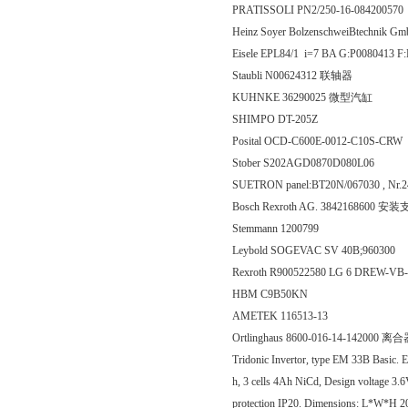
PRATISSOLI PN2/250-16-084200570
Heinz Soyer BolzenschweiBtechnik
Eisele EPL84/1 i=7 BA G:P0080413 
Staubli N00624312 联轴器
KUHNKE 36290025 微型汽缸
SHIMPO DT-205Z
Posital OCD-C600E-0012-C10S-CRW
Stober S202AGD0870D080L06
SUETRON panel:BT20N/067030 , Nr.2
Bosch Rexroth AG. 3842168600 安
Stemmann 1200799
Leybold SOGEVAC SV 40B;960300
Rexroth R900522580 LG 6 DREW-VB
HBM C9B50KN
AMETEK 116513-13
Ortlinghaus 8600-016-14-142000 离
Tridonic Invertor, type EM 33B Basic.
h, 3 cells 4Ah NiCd, Design voltage 3.6V
protection IP20. Dimensions: L*W*H