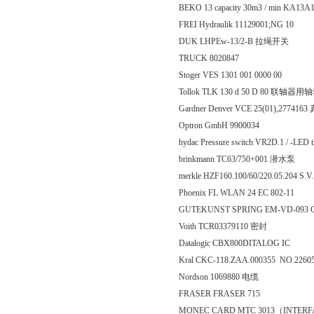
BEKO 13 capacity 30m3 / min KA13
FREI Hydraulik 11129001;NG 10
DUK LHPEw-13/2-B 拉绳开关
TRUCK 8020847
Stoger VES 1301 001 0000 00
Tollok TLK 130 d 50 D 80 联轴器用
Gardner Denver VCE 25(01),277416
Optron GmbH 9900034
hydac Pressure switch VR2D.1 / -LED t
brinkmann TC63/750+001 潜水泵
merkle HZF160.100/60/220.05.204 S
Phoenix FL WLAN 24 EC 802-11
GUTEKUNST SPRING EM-VD-093 G
Voith TCR03379110 密封
Datalogic CBX800DITALOG IC
Kral CKC-118.ZAA.000355 NO.22
Nordson 1069880 电缆
FRASER FRASER 715
MONEC CARD MTC 3013（INTERF