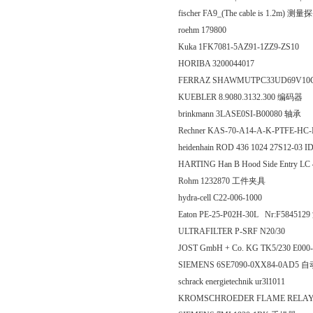
fischer FA9_(The cable is 1.2m) 测量
roehm 179800
Kuka 1FK7081-5AZ91-1ZZ9-ZS10
HORIBA 3200044017
FERRAZ SHAWMUTPC33UD69V10CTF
KUEBLER 8.9080.3132.300 编码器
brinkmann 3LASE0SI-B00080 轴承
Rechner KAS-70-A14-A-K-PTFE-H
heidenhain ROD 436 1024 27S12-03 
HARTING Han B Hood Side Entry LC
Rohm 1232870 工件夹具
hydra-cell C22-006-1000
Eaton PE-25-P02H-30L Nr:F584512
ULTRAFILTER P-SRF N20/30
JOST GmbH + Co. KG TK5/230 E000
SIEMENS 6SE7090-0XX84-0AD5
schrack energietechnik ur3l1011
KROMSCHROEDER FLAME RELAY,