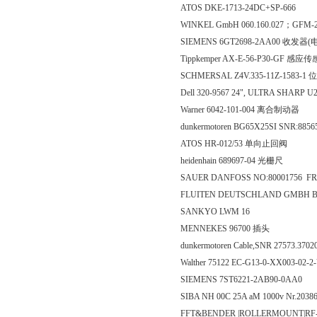
ATOS DKE-1713-24DC+SP-666
WINKEL GmbH 060.160.027；GFM-2
SIEMENS 6GT2698-2AA00 收发器
Tippkemper AX-E-56-P30-GF 感应
SCHMERSAL Z4V.335-11Z-1583-
Dell 320-9567 24", ULTRA SHARP
Warner 6042-101-004 离合制动器
dunkermotoren BG65X25SI SNR:88
ATOS HR-012/53 单向止回阀
heidenhain 689697-04 光栅尺
SAUER DANFOSS NO:80001756 F
FLUITEN DEUTSCHLAND GMBH B
SANKYO LWM 16
MENNEKES 96700 插头
dunkermotoren Cable,SNR 27573.3702
Walther 75122 EC-G13-0-XX003-02-2
SIEMENS 7ST6221-2AB90-0AA0
SIBA NH 00C 25A aM 1000v Nr.2038
FFT&BENDER |ROLLERMOUNT|RF-4