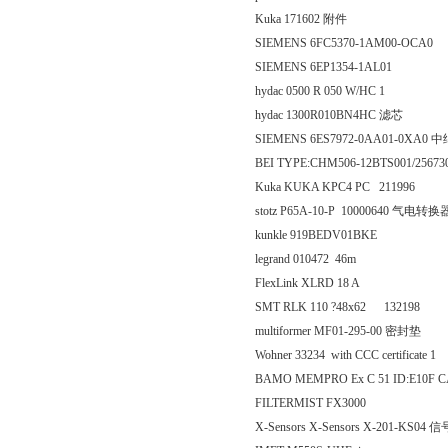
Kuka 171602 附件
SIEMENS 6FC5370-1AM00-OCA0
SIEMENS 6EP1354-1AL01
hydac 0500 R 050 W/HC 1
hydac 1300R010BN4HC 滤芯
SIEMENS 6ES7972-0AA01-0XA0 
BEI TYPE:CHM506-12BTS001/25673
Kuka KUKA KPC4 PC 211996
stotz P65A-10-P 10000640 气电转换
kunkle 919BEDV01BKE
legrand 010472 46m
FlexLink XLRD 18 A
SMT RLK 110 ?48x62 132198
multiformer MF01-295-00 密封垫
Wohner 33234 with CCC certificate 1
BAMO MEMPRO Ex C 51 ID:E10F C
FILTERMIST FX3000
X-Sensors X-Sensors X-201-KS0