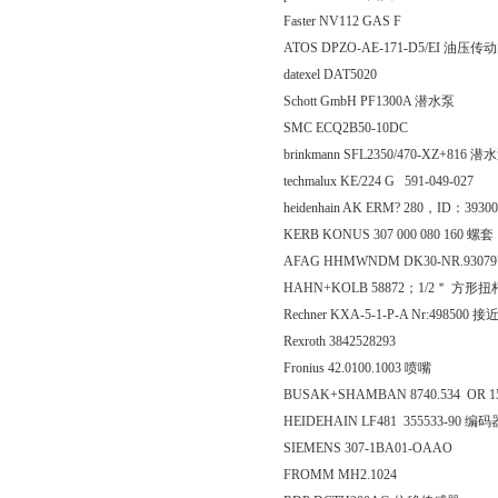
Faster NV112 GAS F
ATOS DPZO-AE-171-D5/EI 油压传
datexel DAT5020
Schott GmbH PF1300A 潜水泵
SMC ECQ2B50-10DC
brinkmann SFL2350/470-XZ+816 潜
techmalux KE/224 G 591-049-027
heidenhain AK ERM? 280，ID：3
KERB KONUS 307 000 080 160 螺套
AFAG HHMWNDM DK30-NR.93079
HAHN+KOLB 58872；1/2＂ 方
Rechner KXA-5-1-P-A Nr:498500 
Rexroth 3842528293
Fronius 42.0100.1003 喷嘴
BUSAK+SHAMBAN 8740.534 OR 1
HEIDEHAIN LF481 355533-90 编码
SIEMENS 307-1BA01-OAAO
FROMM MH2.1024