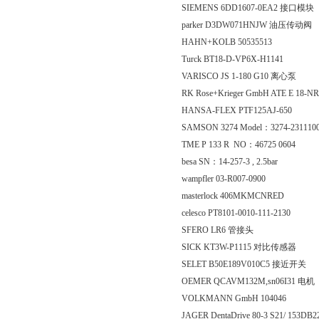
SIEMENS 6DD1607-0EA2 接口模块
parker D3DW071HNJW 油压传动阀
HAHN+KOLB 50535513
Turck BT18-D-VP6X-H1141
VARISCO JS 1-180 G10 离心泵
RK Rose+Krieger GmbH ATE E 18-NR
HANSA-FLEX PTF125AJ-650
SAMSON 3274 Model：3274-231110
TME P 133 R NO：46725 0604
besa SN：14-257-3 , 2.5bar
wampfler 03-R007-0900
masterlock 406MKMCNRED
celesco PT8101-0010-111-2130
SFERO LR6 管接头
SICK KT3W-P1115 对比传感器
SELET B50E189V010C5 接近开关
OEMER QCAVM132M,sn06I31 电机
VOLKMANN GmbH 104046
JAGER DentaDrive 80-3 S21/ 153D