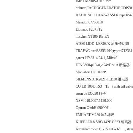
IMET M550S-UHF ism
hubner |TACHOGENERATOR|TDPZ0
HAUHINCO HFA/WASSER,type:6548032
Matador 07750010
Elomatic F20+PT2
hilscher NT100-RE-EN
ATOS LIDD-1/EX08/K 油压传动阀
TRAFAG sn:488853-010;type:471233
ganter HY8314.24-1, M8x40
ETA 3600-p10-si／24vDc/1A 断路器
Montabert HC109RP
SIEMENS 3TK2821-1CB30 继电器
CO LR-100L-TS3—T3 （with tail
atorn 53135030 钳子
NSM 910.0097.1120.000
Optron GmbH 9900061
EMHART M230 047 标尺
KUEBLER 8.5883.142E.G323 编码器
Krom//schroder DG150UG-3Z ，item n