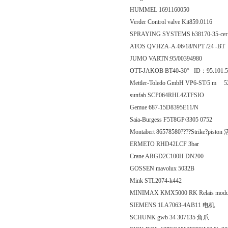
HUMMEL 1691160050
Verder Control valve Kit859.0116
SPRAYING SYSTEMS b38170-35-ce
ATOS QVHZA-A-06/18/NPT /24 -BT
JUMO VARTN:95/00394980
OTT-JAKOB BT40-30° ID：95.101.5
Mettler-Toledo GmbH VP6-ST/5 m 5
sunfab SCP064RHL4ZTFSIO
Gemue 687-15D8395E11/N
Saia-Burgess F5T8GP/3305 0752
Montabert 86578580????Strike?piston
ERMETO RHD42LCF 3bar
Crane ARGD2C100H DN200
GOSSEN mavolux 5032B
Mink STL2074-k442
MINIMAX KMX5000 RK Relais 
SIEMENS 1LA7063-4AB11 电机
SCHUNK gwb 34 307135 角爪