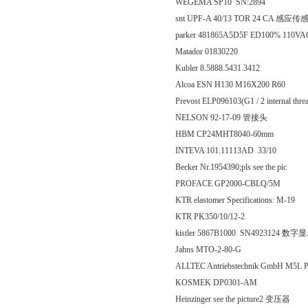
WEGEMA SP10 SN:2894
snt UPF-A 40/13 TOR 24 CA 感应传
parker 481865A5D5F ED100% 110V
Matador 01830220
Kubler 8.5888.5431.3412
Alcoa ESN H130 M16X200 R60
Prevost ELP096103(G1 / 2 internal thre
NELSON 92-17-09 管接头
HBM CP24MHT8040-60mm
INTEVA 101.11113AD 33/10
Becker Nr.1954390;pls see the pic
PROFACE GP2000-CBLQ/5M
KTR elastomer Specifications: M-19
KTR PK350/10/12-2
kistler 5867B1000 SN4923124 数
Jahns MTO-2-80-G
ALLTEC Antriebstechnik GmbH M5
KOSMEK DP0301-AM
Heinzinger see the picture2 变压器