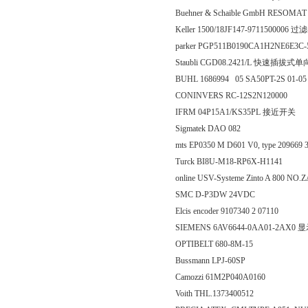
Buehner & Schaible GmbH RESOM
Keller 1500/18JF147-9711500006 过
parker PGP511B0190CA1H2NE6E3C
Staubli CGD08.2421/L 快速插拔式
BUHL 1686994 05 SA50PT-2S 01-
CONINVERS RC-12S2N120000
IFRM 04P15A1/KS35PL 接近开关
Sigmatek DAO 082
mts EP0350 M D601 V0, type 20966
Turck BI8U-M18-RP6X-H1141
online USV-Systeme Zinto A 800 NO
SMC D-P3DW 24VDC
Elcis encoder 9107340 2 07110
SIEMENS 6AV6644-0AA01-2AX0 
OPTIBELT 680-8M-15
Bussmann LPJ-60SP
Camozzi 61M2P040A0160
Voith THL.1373400512