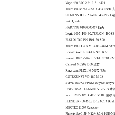
Vogel 480 PSG 2 24-2151-4504
heidenhain 557653-05+LC485 Ersat
SIEMENS 1GG6256-ONF40-1VV1 
festo QS-4-8
HARTING 61036000017 插头
Legris 1005 T06 00;TEFLON HOSE
ELSI Q1.T60-P00-B01150-S00
heidenhain LC485 ML320+/-5UM 689
Rexroth 4WE 6 J6X/EG24N9K72L
Rexroth R901254691 VT-HNC100-2
Camozzi MC202-D00 滤芯
Ringspann FMX140-50SX 飞轮
GUTEKUNST VD-180 M-22
sudmo Material:EPDM Weg:DN40 type
UNIVERSAL EKM-1012-T-R-CN
mts EHM0500MD841S1G1100 位
FLENDER 450.410.213.12.001？B3S
MECTEC 11507 Capacitor
Phoenix SAC-5P-M12MS/3,0-PUR/M