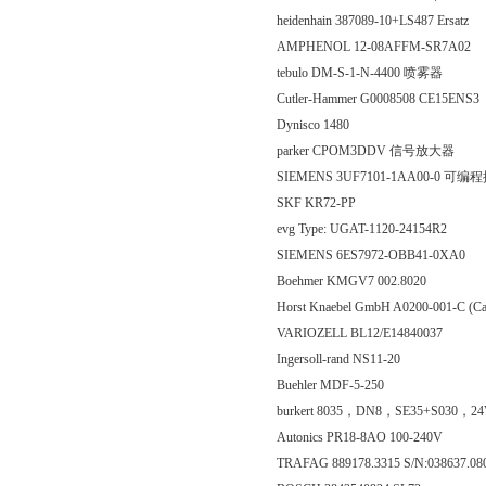
heidenhain 387089-10+LS487 Ersatz
AMPHENOL 12-08AFFM-SR7A02
tebulo DM-S-1-N-4400 喷雾器
Cutler-Hammer G0008508 CE15ENS
Dynisco 1480
parker CPOM3DDV 信号放大器
SIEMENS 3UF7101-1AA00-0 可
SKF KR72-PP
evg Type: UGAT-1120-24154R2
SIEMENS 6ES7972-OBB41-0XA0
Boehmer KMGV7 002.8020
Horst Knaebel GmbH A0200-001-C
VARIOZELL BL12/E14840037
Ingersoll-rand NS11-20
Buehler MDF-5-250
burkert 8035，DN8，SE35+S030，2
Autonics PR18-8AO 100-240V
TRAFAG 889178.3315 S/N:038637