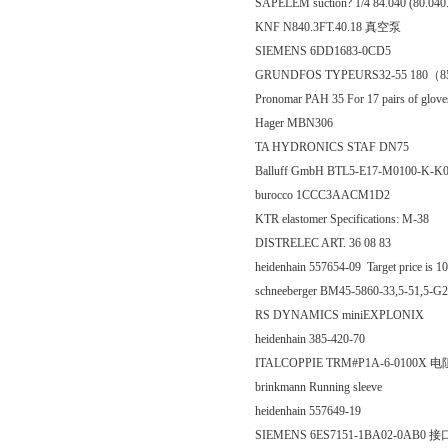
SAPELEM suction? 1/4 84.040 (80.0
KNF N840.3FT.40.18 真空泵
SIEMENS 6DD1683-0CD5
GRUNDFOS TYPEURS32-55 180
Pronomar PAH 35 For 17 pairs of glov
Hager MBN306
TA HYDRONICS STAF DN75
Balluff GmbH BTL5-E17-M0100-
burocco 1CCC3AACM1D2
KTR elastomer Specifications: M-38
DISTRELEC ART. 36 08 83
heidenhain 557654-09 Target price i
schneeberger BM45-5860-33,5-51,5
RS DYNAMICS miniEXPLONIX
heidenhain 385-420-70
ITALCOPPIE TRM#P1A-6-0100X 电
brinkmann Running sleeve
heidenhain 557649-19
SIEMENS 6ES7151-1BA02-0AB0