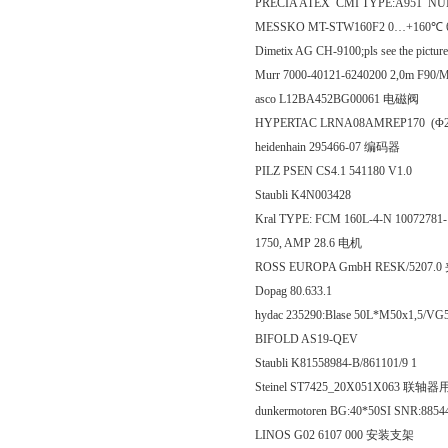
PRECIA ATEX CMI TYPE:A951 NUM
MESSKO MT-STW160F2 0…+160℃ 6
Dimetix AG CH-9100;pls see the picture
Murr 7000-40121-6240200 2,0m F9
asco L12BA452BG00061 电磁阀
HYPERTAC LRNA08AMREP170 (Φ26
heidenhain 295466-07 编码器
PILZ PSEN CS4.1 541180 V1.0
Staubli K4N003428
Kral TYPE: FCM 160L-4-N 10072781-
1750, AMP 28.6 电机
ROSS EUROPA GmbH RESK/5207.
Dopag 80.633.1
hydac 235290:Blase 50L*M50x1,5/V
BIFOLD AS19-QEV
Staubli K81558984-B/861101/9 1
Steinel ST7425_20X051X063 联轴
dunkermotoren BG:40*50SI SNR:885
LINOS G02 6107 000 安装支架