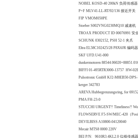
NOBEL KOSD-40 200kN 负荷传感器
P+F MLV41-LL-RT/92/136 接近开关
FIP VMOM050PE
Stoeber S002VNG0230MQ10 减速机
TROAX PRODUCT ID 00076991 
SCHUNK 0302152, PSH 52-1 夹爪
Eltra EL58C102425/28 P8X6JR 编码器
SKF UFD.U41-000
dunkermotoren 88544.06020+88851.
BIFFI 01-495RTR3000-13757 HW-02
Pulsotronic GmbH KJ2-M8EB50-D
kerger 342783
AREVA Hubbegrenzungsring, for 69
PMA FH-23-0
STUCCHI URGENT!! Timeliness!! Would 
FLOWSERVE F5-SW/MEC-420（Posi
DEVILBISS A10800-04120040
Mecair MTS8 0000 220V
BEI P/N: 9610R3.4KL2.0 位移传感