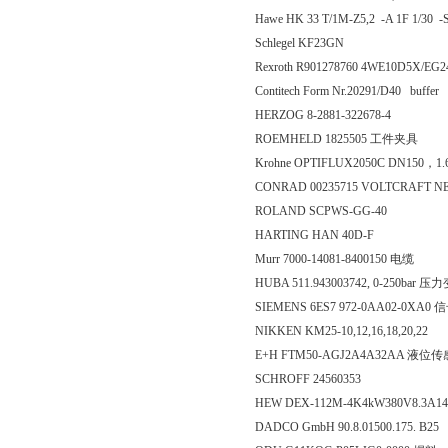
Hawe HK 33 T/1M-Z5,2 -A 1F 1/30 
Schlegel KF23GN
Rexroth R901278760 4WE10D5X
Contitech Form Nr.20291/D40 buffer
HERZOG 8-2881-322678-4
ROEMHELD 1825505 工件夹具
Krohne OPTIFLUX2050C DN150，1
CONRAD 00235715 VOLTCRAFT N
ROLAND SCPWS-GG-40
HARTING HAN 40D-F
Murr 7000-14081-8400150 电缆
HUBA 511.943003742, 0-250bar 
SIEMENS 6ES7 972-0AA02-0XA
NIKKEN KM25-10,12,16,18,20,22
E+H FTM50-AGJ2A4A32AA 液位
SCHROFF 24560353
HEW DEX-112M-4K4kW380V8.3A14
DADCO GmbH 90.8.01500.175. B25