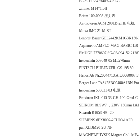
BOSCH 3842540924 SL72
zimmer M14*1.5H
Briem 100-0008 压力表
Ac-motoren ACM 200LB-2/HE 电机
Moxa IMC-21-M-ST
Lenord+Bauer GEL2442KM1G3K150
Aquametro AMFLO MAG BASIC 150
EMUGE 7770607 SG-03-094152 2138
heidenhain 557649-05 ML270mm
PINTSCH BUBENZER GS 195.69
Helios Ab-Nr.20044713;Art03060007
Berger Lahr TAS42SBC0400A1BN Prod 
heidenhain 533631-03 电缆
Proxitron IKL-015.33-GH-100-Grad-C
SEIKOM RLSW7 ，230V 150mm L&R/
Rexroth R1653-494-20
SIEMENS 6FX8002-2CH00-1AF0
pall XLDM20-2U-NF
MAGNET-PHYSIK Magnet Coil MF-