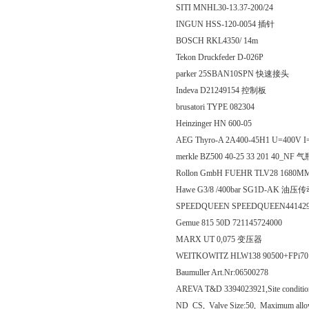
SITI MNHL30-13.37-200/24
INGUN HSS-120-0054 插针
BOSCH RKL4350/ 14m
Tekon Druckfeder D-026P
parker 25SBAN10SPN 快速接头
Indeva D21249154 控制板
brusatori TYPE 082304
Heinzinger HN 600-05
AEG Thyro-A 2A400-45H1 U=400
merkle BZ500 40-25 33 201 40_NF 
Rollon GmbH FUEHR TLV28 1680
Hawe G3/8 /400bar SG1D-AK 油压
SPEEDQUEEN SPEEDQUEEN44142
Gemue 815 50D 721145724000
MARX UT 0,075 变压器
WEITKOWITZ HLW138 90500+FPi70
Baumuller Art.Nr:06500278
AREVA T&D 3394023921,Site condition:
ND_CS, Valve Size:50, Maximum allowabl