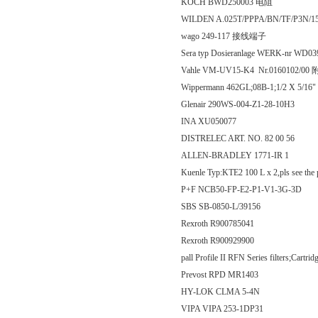
KOCH BWD250003 电阻
WILDEN A.025T/PPPA/BN/TF/P3N
wago 249-117 接线端子
Sera typ Dosieranlage WERK-nr W
Vahle VM-UV15-K4 Nr.0160102/00
Wippermann 462GL;08B-1;1/2 X 5/16"
Glenair 290WS-004-Z1-28-10H3
INA XU050077
DISTRELEC ART. NO. 82 00 56
ALLEN-BRADLEY 1771-IR 1
Kuenle Typ:KTE2 100 L x 2,pls see the 
P+F NCB50-FP-E2-P1-V1-3G-3D
SBS SB-0850-L/39156
Rexroth R900785041
Rexroth R900929900
pall Profile II RFN Series filters;Cartr
Prevost RPD MR1403
HY-LOK CLMA 5-4N
VIPA VIPA 253-1DP31