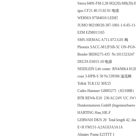
Sierra 640S-FM-L28-M2(20)-M8(20
igus CF21.40.15.02.01 电缆
WERMA 97584010 LED灯
JUMO 902190/20-397-1001-1-6-85-11
EZM EZM011165
SMS-SIEMAG A711-072-G01 阀
Phoenix SACC-M12FSB-5C ON-PG9
Bender IRDH275-435 Nr.1011523247
DELTA ES015-10 电源
NEIDLEIN Life center RN4/MK4 81204 
coax 3-HPB-S 50 Nr.539506 溢流阀
Tollok TLK132 30X55
Cutler-Hammer G0005275（H2108B
BTR REWk-E10 230 AC/24V UC 1W
Dunkermotoren GmbH (Ingenieurbuer
HARTING Han;10E-F
GERWAH DKN 20 Total length 42, dia
E+H FM151-A2AGEJA3A1A
Almatec Pump E25TTT 1