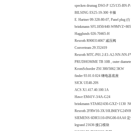
specken drumag DSO-P 125/135-BN-
BILSING ES25-19-300 卡箍
E. Hartner 09-328-80-07, Panel plug (f
brinkmann SFL1850/440-W9MVZ+8
Hagglunds 026-70465-H
Rexroth R900314067 减压阀
Converteam 29.352419
Rexroth MTC-P01.2-E1-A2-NN-N
PRUDHOMME TB 10B , outer diamete
KromSchorder ZSI 300/5062.5KW
finder 93.01.0.024 继电器底座
SICK UE48-20S
ACS X1.417.40.100.1A
Hawe EM41V-3/4A-G24
brinkmann STA602/430-GXZ+1130 
Rexroth 2FRW10-3X/10LB6EYG24N
SIEMENS 6DR5110-0NG00-0AA0
legrand 21636 接口模块