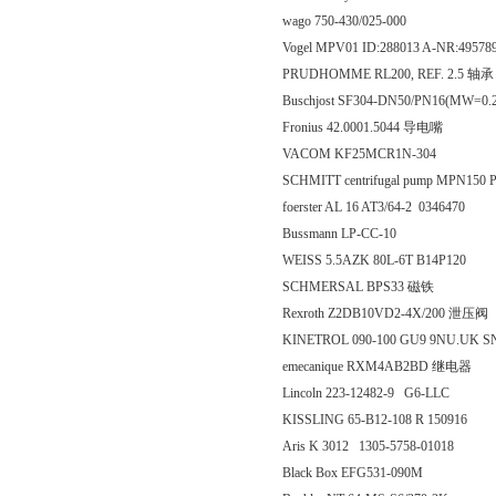
wago 750-430/025-000
Vogel MPV01 ID:288013 A-NR:49578
PRUDHOMME RL200, REF. 2.5 轴承
Buschjost SF304-DN50/PN16(MW=
Fronius 42.0001.5044 导电嘴
VACOM KF25MCR1N-304
SCHMITT centrifugal pump MPN150
foerster AL 16 AT3/64-2 0346470
Bussmann LP-CC-10
WEISS 5.5AZK 80L-6T B14P120
SCHMERSAL BPS33 磁铁
Rexroth Z2DB10VD2-4X/200 泄压阀
KINETROL 090-100 GU9 9NU.UK S
emecanique RXM4AB2BD 继电器
Lincoln 223-12482-9 G6-LLC
KISSLING 65-B12-108 R 150916
Aris K 3012 1305-5758-01018
Black Box EFG531-090M