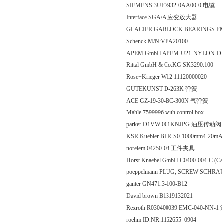
SIEMENS 3UF7932-0AA00-0 电缆
Interface SGA/A 应变放大器
GLACIER GARLOCK BEARINGS F
Schenck M/N:VEA20100
APEM GmbH APEM-U21-NYLON-D
Rittal GmbH & Co.KG SK3290.100
Rose+Krieger W12 11120000020
GUTEKUNST D-263K 弹簧
ACE GZ-19-30-BC-300N 气弹簧
Mahle 7599996 with control box
parker D1VW-001KNJPG 油压传动阀
KSR Kuebler BLR-S0-1000mm4-20m
norelem 04250-08 工件夹具
Horst Knaebel GmbH C0400-004-C
poeppelmann PLUG, SCREW SCH
ganter GN471.3-100-B12
David brown B1319132021
Rexroth R030400039 EMC-040-NN
roehm ID.NR.1162655 0904