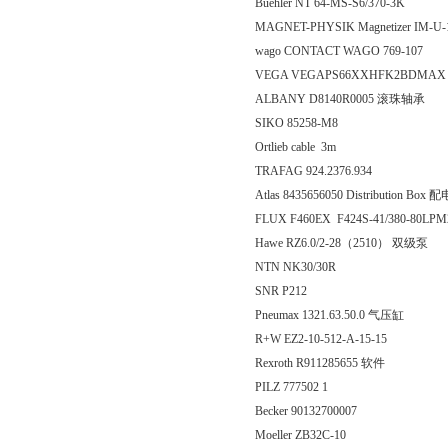
Buehler NT 64-MS-S6/370-3K
MAGNET-PHYSIK Magnetizer IM-U-
wago CONTACT WAGO 769-107
VEGA VEGAPS66XXHFK2BDMA
ALBANY D8140R0005 滚珠轴承
SIKO 85258-M8
Ortlieb cable 3m
TRAFAG 924.2376.934
Atlas 8435656050 Distribution Box 
FLUX F460EX F424S-41/380-80LP
Hawe RZ6.0/2-28（2510） 双级泵
NTN NK30/30R
SNR P212
Pneumax 1321.63.50.0 气压缸
R+W EZ2-10-512-A-15-15
Rexroth R911285655 软件
PILZ 777502 1
Becker 90132700007
Moeller ZB32C-10