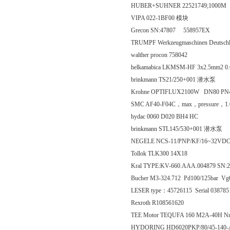
HUBER+SUHNER 22521749;1000M
VIPA 022-1BF00 模块
Grecon SN:47807 558957EX
TRUMPF Werkzeugmaschinen Deutschla
walther procon 758042
helkamabica LKMSM-HF 3x2.5mm2 0.
brinkmann TS21/250+001 潜水泵
Krohne OPTIFLUX2100W DN80 PN4
SMC AF40-F04C，max，pressure，
hydac 0060 D020 BH4 HC
brinkmann STL145/530+001 潜水泵
NEGELE NCS-11/PNP/KF/16~32VD
Tollok TLK300 14X18
Kral TYPE:KV-660.AAA.004879 SN:28
Bucher M3-324.712 Pd100/125bar Vg
LESER type：45726115 Serial 03878
Rexroth R108561620
TEE Motor TEQUFA 160 M2A-40H 
HYDORING HD6020PKP/80/45-14