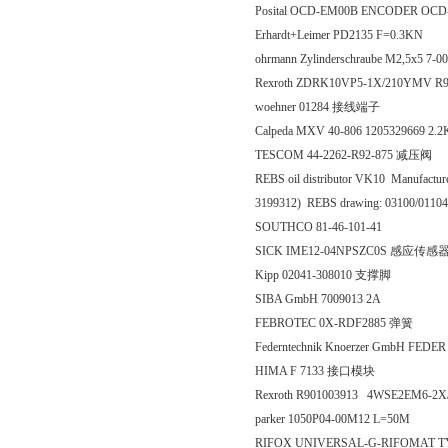
Posital OCD-EM00B ENCODER OC
Erhardt+Leimer PD2135 F=0.3KN
ohrmann Zylinderschraube M2,5x5 7-0
Rexroth ZDRK10VP5-1X/210YMV 
woehner 01284 接线端子
Calpeda MXV 40-806 1205329669 2.
TESCOM 44-2262-R92-875 减压阀
REBS oil distributor VK10 Manufacturer:
3199312) REBS drawing: 03100/0110
SOUTHCO 81-46-101-41
SICK IME12-04NPSZC0S 感应传感
Kipp 02041-308010 支撑脚
SIBA GmbH 7009013 2A
FEBROTEC 0X-RDF2885 弹簧
Federntechnik Knoerzer GmbH FEDE
HIMA F 7133 接口模块
Rexroth R901003913 4WSE2EM6-2
parker 1050P04-00M12 L=50M
RIFOX UNIVERSAL-G-RIFOMAT TY