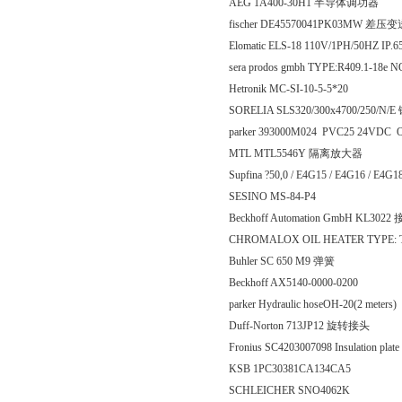
AEG 1A400-30H1 半导体调功器
fischer DE45570041PK03MW 差压
Elomatic ELS-18 110V/1PH/50HZ IP.
sera prodos gmbh TYPE:R409.1-18e 
Hetronik MC-SI-10-5-5*20
SORELIA SLS320/300x4700/250/N/
parker 393000M024 PVC25 24VDC O
MTL MTL5546Y 隔离放大器
Supfina ?50,0 / E4G15 / E4G16 / E4G18
SESINO MS-84-P4
Beckhoff Automation GmbH KL30
CHROMALOX OIL HEATER TYPE: T
Buhler SC 650 M9 弹簧
Beckhoff AX5140-0000-0200
parker Hydraulic hoseOH-20(2 meters)
Duff-Norton 713JP12 旋转接头
Fronius SC4203007098 Insulation plate 
KSB 1PC30381CA134CA5
SCHLEICHER SNO4062K