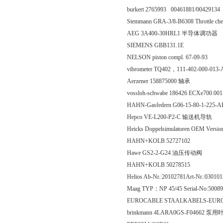
burkert 2765993 00461881/00429134
Stemmann GRA-3/8-B6308 Throttle che
AEG 3A400-30HRL1 半导体调功器
SIEMENS GBB131.1E
NELSON piston compl. 67-09-93
vibrometer TQ402，111-402-000-013
Aerzener 158875000 轴承
vossloh-schwabe 186426 ECXe700.00
HAHN-Gasfedern G06-15-80-1-225-
Hepco VE-L200-P2-C 输送机导轨
Heicks Doppelsimulatoren OEM Version 
HAHN+KOLB 52727102
Hawe GS2-2-G24 油压传动阀
HAHN+KOLB 50278515
Helios Ab-Nr.:20102781Art-Nr.:030
Maag TYP：NP 45/45 Serial-No:50089
EUROCABLE STAALKABELS-EUROC
brinkmann 4LARA0GS-F04662 泵