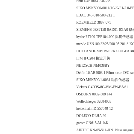
Ebm D4E180-CA02-36
SIKO MSK5000-0011(10-K-E1-2.0-
EDAC 345-010-500-212 1
ROEMHELD 3887-071
SIEMENS 6ES7158-0AD01-0XA0 
hydac PT100 TEP104-000 温度传感器
merkle UZN100.32/25/200.05.201 
HOLLANDGMBHWERKZEUGFABRIK 
IFM IFC204 接近开关
NETZSCH NM038BY
Delfin 16 AR4003 1 Filtro sicur. D/G
SIKO MSK500/1-0081 磁性传感器
Vickers G4D3S-8C-VM-FW-B5-61
OSBORN 0002-509 144
Wollschlaeger 32084003
heidenhain ID:557649-12
DOLECO DLHA 20
ganter GN615-M10-K
AIRTEC KN-05-511-HN+Nass magnet 