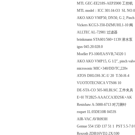
MTL GEC-EE218S-AEPZ000 工控机
MTL model：ICC 301-I4-O3 SL NO.
AKO AKO VMP50, DN50, G 2, Pinch
Vickers KCG3-350-DZMUHL1-10 阀
ALLTEC AL-72981 过滤器
brinkmann STA601/560+1139 潜水泵
igus 045.20.028.0
Moeller P3-100/EA/SVB,74320 1
AKO AKO VMP15, G 1/2″, pinch v
microsonic MIC+340/DD/TC;220v
ATOS DHLOH-3C-U 20 T-50-H-4
VUOTOTECNICA VTS06 10
DE-STA-CO 505-MLBLSC 工件夹具
E+H 7F2B25-AAACCA3D2SK+AK
Renishaw A-5000-6713 对刀测针
roquet 1L.05DE10R 0453S
AIR-VAC AVR093H
Gemue 554 15D 137 51 1 PST 5.5-7.
Rexroth ZDB16VD2-2X/100