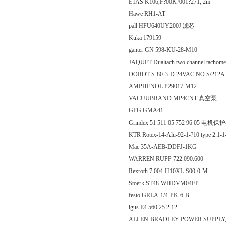
ETAS K106,F?00K?001?271, 2m
Hawe RH1-AT
pall HFU640UY200J 滤芯
Kuka 179159
ganter GN 598-KU-28-M10
JAQUET Dualtach two channel tachome
DOROT S-80-3-D 24VAC NO S/212
AMPHENOL P29017-M12
VACUUBRAND MP4CNT 真空泵
GFG GMA41
Grindex 51 511 05 752 96 05 电机保
KTR Rotex-14-Alu-92-1-?10 type 2.1-
Mac 35A-AEB-DDFJ-1KG
WARREN RUPP 722.090.600
Rexroth 7.004-H10XL-S00-0-M
Stoerk ST48-WHDVM04FP
festo GRLA-1/4-PK-6-B
igus E4.560.25.2.12
ALLEN-BRADLEY POWER SUPPLY,24