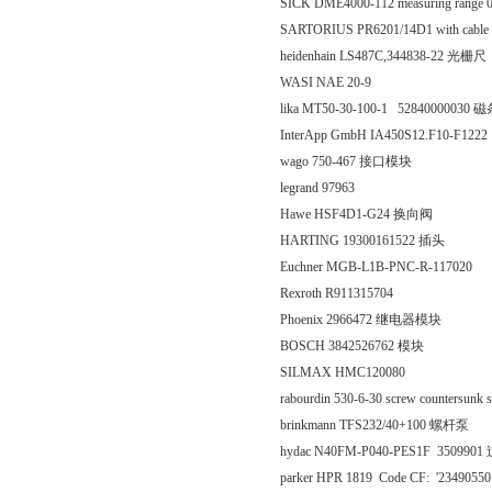
SICK DME4000-112 measuring range
SARTORIUS PR6201/14D1 with cable
heidenhain LS487C,344838-22 光栅尺
WASI NAE 20-9
lika MT50-30-100-1 52840000030 
InterApp GmbH IA450S12.F10-F1222
wago 750-467 接口模块
legrand 97963
Hawe HSF4D1-G24 换向阀
HARTING 19300161522 插头
Euchner MGB-L1B-PNC-R-117020
Rexroth R911315704
Phoenix 2966472 继电器模块
BOSCH 3842526762 模块
SILMAX HMC120080
rabourdin 530-6-30 screw countersunk 
brinkmann TFS232/40+100 螺杆泵
hydac N40FM-P040-PES1F 350990
parker HPR 1819 Code CF: '2349055