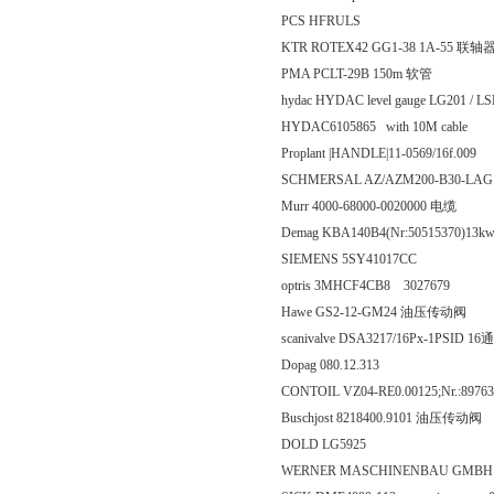
PCS HFRULS
KTR ROTEX42 GG1-38 1A-55 联轴
PMA PCLT-29B 150m 软管
hydac HYDAC level gauge LG201 / LSL
HYDAC6105865 with 10M cable
Proplant |HANDLE|11-0569/16f.009
SCHMERSAL AZ/AZM200-B30-L
Murr 4000-68000-0020000 电缆
Demag KBA140B4(Nr:50515370)13
SIEMENS 5SY41017CC
optris 3MHCF4CB8 3027679
Hawe GS2-12-GM24 油压传动阀
scanivalve DSA3217/16Px-1PS
Dopag 080.12.313
CONTOIL VZ04-RE0.00125;Nr.:89
Buschjost 8218400.9101 油压传动阀
DOLD LG5925
WERNER MASCHINENBAU GMBH 4