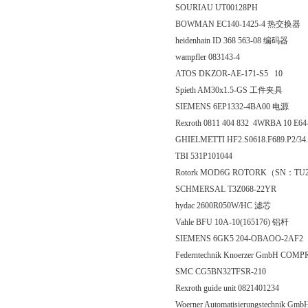
SOURIAU UT00128PH
BOWMAN EC140-1425-4 热交换器
heidenhain ID 368 563-08 编码器
wampfler 083143-4
ATOS DKZOR-AE-171-S5 10
Spieth AM30x1.5-GS 工件夹具
SIEMENS 6EP1332-4BA00 电源
Rexroth 0811 404 832 4WRBA 10 E
GHIELMETTI HF2.S0618.F689.P2/34
TBI 531P101044
Rotork MOD6G ROTORK（SN：TU26
SCHMERSAL T3Z068-22YR
hydac 2600R050W/HC 滤芯
Vahle BFU 10A-10(165176) 铝杆
SIEMENS 6GK5 204-OBAOO-2AF2
Federntechnik Knoerzer GmbH COM
SMC CG5BN32TFSR-210
Rexroth guide unit 0821401234
Woerner Automatisierungstechnik Gm