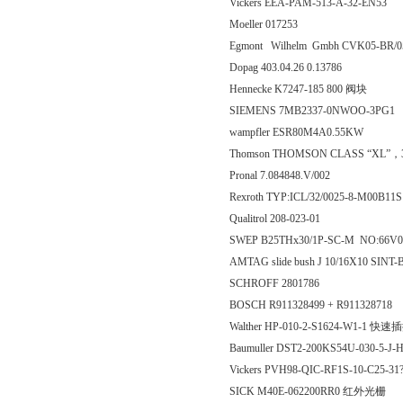
Vickers EEA-PAM-513-A-32-EN53
Moeller 017253
Egmont Wilhelm Gmbh CVK05-BR/
Dopag 403.04.26 0.13786
Hennecke K7247-185 800 阀块
SIEMENS 7MB2337-0NWOO-3PG1
wampfler ESR80M4A0.55KW
Thomson THOMSON CLASS “XL”，
Pronal 7.084848.V/002
Rexroth TYP:ICL/32/0025-8-M00B
Qualitrol 208-023-01
SWEP B25THx30/1P-SC-M NO:66V0
AMTAG slide bush J 10/16X10 SINT-
SCHROFF 2801786
BOSCH R911328499 + R911328718
Walther HP-010-2-S1624-W1-1
Baumuller DST2-200KS54U-030-5-J
Vickers PVH98-QIC-RF1S-10-C25-31
SICK M40E-062200RR0 红外光栅