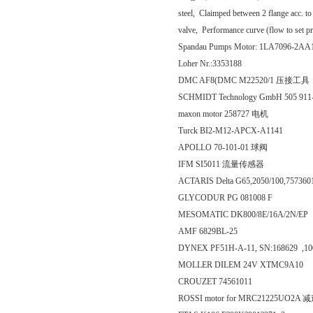
steel, Claimped between 2 flange acc. 
valve, Performance curve (flow to set pre
Spandau Pumps Motor: 1LA7096-2AA
Loher Nr.:3353188
DMC AF8(DMC M22520/1 压接工具
SCHMIDT Technology GmbH 505 911
maxon motor 258727 电机
Turck BI2-M12-APCX-A1141
APOLLO 70-101-01 球阀
IFM SI5011 流量传感器
ACTARIS Delta G65,2050/100,75736
GLYCODUR PG 081008 F
MESOMATIC DK800/8E/16A/2N/EP
AMF 6829BL-25
DYNEX PF51H-A-11, SN:168629 ,1
MOLLER DILEM 24V XTMC9A10
CROUZET 74561011
ROSSI motor for MRC21225U