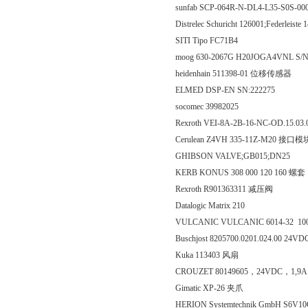
sunfab SCP-064R-N-DL4-L35-S0S-
Distrelec Schuricht 126001;Federleiste 
SITI Tipo FC71B4
moog 630-2067G H20JOGA4VNL S/
heidenhain 511398-01 位移传感器
ELMED DSP-EN SN:222275
socomec 39982025
Rexroth VEI-8A-2B-16-NC-OD.15.03.
Cerulean Z4VH 335-11Z-M20 接口模
GHIBSON VALVE;GB015;DN25
KERB KONUS 308 000 120 160 螺套
Rexroth R901363311 减压阀
Datalogic Matrix 210
VULCANIC VULCANIC 6014-32
Buschjost 8205700.0201.024.00 24V
Kuka 113403 风扇
CROUZET 80149605，24VDC，1,9
Gimatic XP-26 夹爪
HERION Systemtechnik GmbH S6V