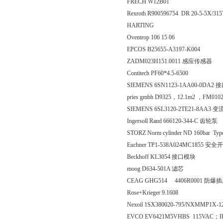
FRECH W12B01
Rexroth R900596754 DR 20-5-5X/3
HARTING
Oventrop 106 15 06
EPCOS B25655-A3197-K004
ZADM023H151.0011 感应传感器
Contitech PF60*4.5-6500
SIEMENS 6SN1123-1AA00-0DA2
pries gmbh D9325，12.1m2 ，FM010
SIEMENS 6SL3120-2TE21-8AA3 
Ingersoll Rand 666120-344-C 齿轮泵
STORZ Norm cylinder ND 160bar Typ
Euchner TP1-538A024MC1855 安全
Beckhoff KL3054 接口模块
moog D634-501A 滤芯
CEAG GHG514 4406R0001 防爆
Rose+Krieger 9.1608
Nexoil 1SX380020-795/NXMMP1X-1
EVCO EV6421M5VHBS 115VAC；ID:8