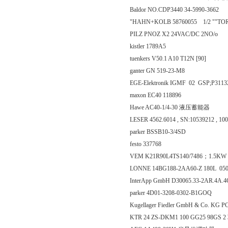
Baldor NO.CDP3440 34-5990-3662
"HAHN+KOLB 58760055 1/2 ""TORX
PILZ PNOZ X2 24VAC/DC 2NO/o
kistler 1789A5
tuenkers V50.1 A10 T12N [90]
ganter GN 519-23-M8
EGE-Elektronik IGMF 02 GSP;P3
maxon EC40 118896
Hawe AC40-1/4-30 液压蓄能器
LESER 4562.6014 , SN:10539212 , 100
parker BSSB10-3/4SD
festo 337768
VEM K21R90L4TS140/7486；1.5K
LONNE 14BG188-2AA60-Z 180L 050
InterApp GmbH D30065.33-2AR.4A.4
parker 4D01-3208-0302-B1GOQ
Kugellager Fiedler GmbH & Co. KG 
KTR 24 ZS-DKM1 100 GG25 98GS