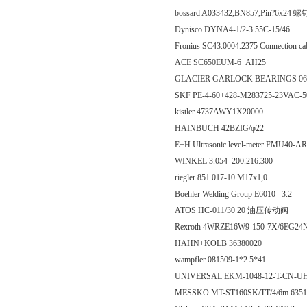
bossard A033432,BN857,Pin?6x24 螺
Dynisco DYNA4-1/2-3.55C-15/46
Fronius SC43.0004.2375 Connection 
ACE SC650EUM-6_AH25
GLACIER GARLOCK BEARINGS 06
SKF PE-4-60+428-M283725-23VAC-
kistler 4737AWY1X20000
HAINBUCH 42BZIG/φ22
E+H Ultrasonic level-meter FMU40
WINKEL 3.054 200.216.300
riegler 851.017-10 M17x1,0
Boehler Welding Group E6010 3.2
ATOS HC-011/30 20 油压传动阀
Rexroth 4WRZE16W9-150-7X/6EG2
HAHN+KOLB 36380020
wampfler 081509-1*2.5*41
UNIVERSAL EKM-1048-12-T-CN-UH 
MESSKO MT-ST160SK/TT/4/6m 6351