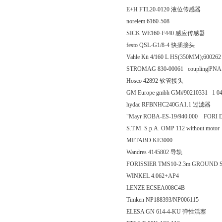
E+H FTL20-0120 液位传感器
norelem 6160-508
SICK WE160-F440 感应传感器
festo QSL-G1/8-4 快插接头
Vahle Kü 4/160 L HS(350MM);60026
STROMAG 830-00061 coupling|P
Hosco 42892 软管接头
GM Europe gmbh GM#90210331 1 0
hydac RFBNHC240GA1.1 过滤器
"Mayr ROBA-ES-19/940.000 FORI D.
S.T.M. S.p.A. OMP 112 without motor
METABO KE3000
Wandres 4145802 导轨
FORISSIER TMS10-2.3m GROUND S
WINKEL 4.062+AP4
LENZE ECSEA008C4B
Timken NP188393/NP006115
ELESA GN 614-4-KU 弹性活塞