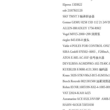
Elpress 13DB22
ode 21H7KE120
SKF TMST 3 轴承听诊器
Gemue GEMU 8258 15D 112 21 24V
ALLEN-BRADLEY 1756-RM2
Vogel MFE5-2000+299 润滑泵
riegler 845.038-8 接头
Vahle 4 POLES FOR CONTROL ONL
SIBA GmbH 070502~0093，F200m
ATOS E-ME-AC-01F 信号放大器
DEVILBISS AGMDPRO-102-TE40C
KUEBLER 8.9080.4131.3001 编码器
Kraus 5020-STKV80x3-B15-IGM10
Bosch Rexroth 0821301500 油雾润滑
Rohm ID.NR.1685199-X02-4-1085-00
VAT 22024-KA01 kf25
Auramarine ACE 032L3/NVBP AMB
HAHN+KOLB 55051030