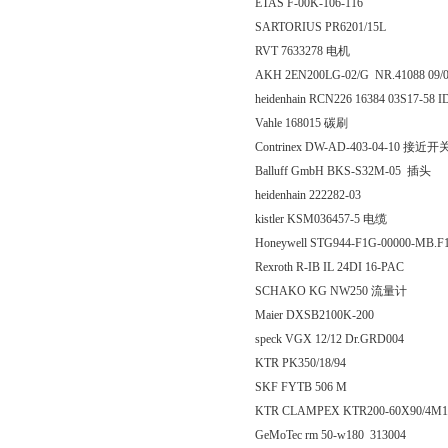
ETAS F-00K-106-116
SARTORIUS PR6201/15L
RVT 7633278 电机
AKH 2EN200LG-02/G NR.41088 09/
heidenhain RCN226 16384 03S17-58
Vahle 168015 碳刷
Contrinex DW-AD-403-04-10 接近开
Balluff GmbH BKS-S32M-05 插头
heidenhain 222282-03
kistler KSM036457-5 电缆
Honeywell STG944-F1G-00000-MB.F
Rexroth R-IB IL 24DI 16-PAC
SCHAKO KG NW250 流量计
Maier DXSB2100K-200
speck VGX 12/12 Dr.GRD004
KTR PK350/18/94
SKF FYTB 506 M
KTR CLAMPEX KTR200-60X90/4
GeMoTec rm 50-w180 313004