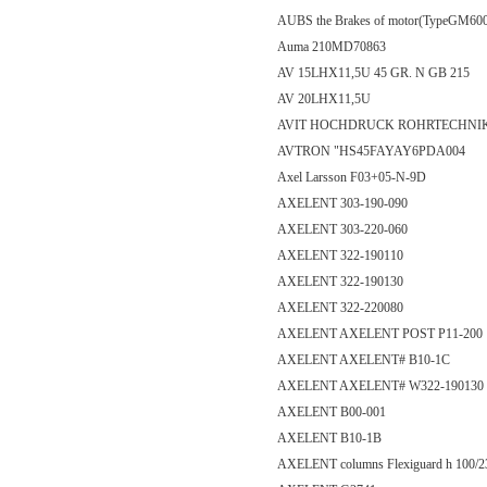
AUBS the Brakes of motor(TypeGM60
Auma 210MD70863
AV 15LHX11,5U 45 GR. N GB 215
AV 20LHX11,5U
AVIT HOCHDRUCK ROHRTECHNIK
AVTRON "HS45FAYAY6PDA004
Axel Larsson F03+05-N-9D
AXELENT 303-190-090
AXELENT 303-220-060
AXELENT 322-190110
AXELENT 322-190130
AXELENT 322-220080
AXELENT AXELENT POST P11-200
AXELENT AXELENT# B10-1C
AXELENT AXELENT# W322-190130 
AXELENT B00-001
AXELENT B10-1B
AXELENT columns Flexiguard h 100/2300