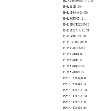
B&R 总线模块3IF791.9
B+R 280H100
B+R 4P3040.01.490
B+R 8CR005.12-1
B+R 8I0CT222.000-1
B+R 8MSA4L R0-31
B+R OGH-EX150
B+R PS2100 BM01
B+R X20 ZF0001
B+R X20BB80
B+R X20BM11
B+R X20BT9100
B+R X20D09322
BACO 200 10 098
BACO 209 461 54
BACO 406 215 041
BACO 406 215 051
BACO 406 215 090
BACO 422 301 200