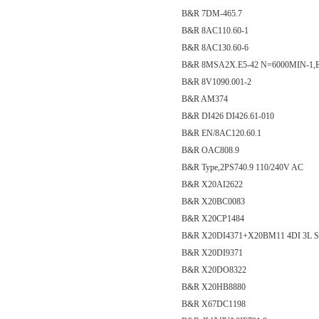
B&R 7DM-465.7
B&R 8AC110.60-1
B&R 8AC130.60-6
B&R 8MSA2X.E5-42 N=6000MIN-1
B&R 8V1090.001-2
B&R AM374
B&R DI426 DI426.61-010
B&R EN/8AC120.60.1
B&R OAC808.9
B&R Type,2PS740.9 110/240V AC
B&R X20AI2622
B&R X20BC0083
B&R X20CP1484
B&R X20DI4371+X20BM11 4DI 3L S
B&R X20DI9371
B&R X20DO8322
B&R X20HB8880
B&R X67DC1198