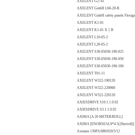
AXELENT G2741
AXELENT GmbH L66-20-R
AXELENT GmbH safety panels Flexiguard
AXELENT K1-01
AXELENT K1-01 X 1 B
AXELENT L10-05-2
AXELENT L20-05-2
AXELENT S30-05030-190-025
AXELENT S30-05030-190-050
AXELENT S30-05030-190-100
AXELENT T01-11
AXELENT W322-190120
AXELENT W322-220060
AXELENT W322-220120
AXIESDRIVE S10.1.1.0.92
AXIESDRIVE S3.1.1.0.92
AXIMA [A 20 METER/ROLL]
AXIMA [ENORSEAL9*4.5(20m/roll)]
Axmann 130PA/080/020/5/12