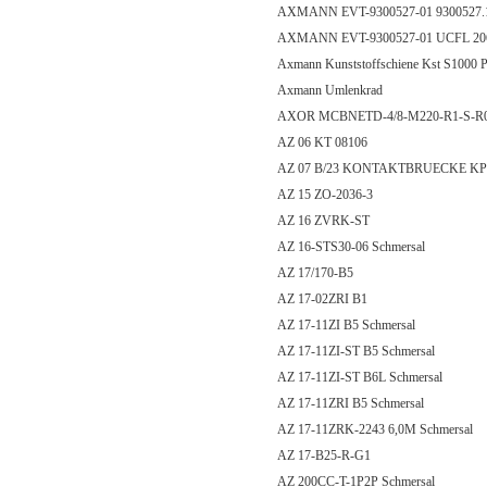
AXMANN EVT-9300527-01 9300527.
AXMANN EVT-9300527-01 UCFL 20
Axmann Kunststoffschiene Kst S1000 
Axmann Umlenkrad
AXOR MCBNETD-4/8-M220-R1-S-R0
AZ 06 KT 08106
AZ 07 B/23 KONTAKTBRUECKE KP
AZ 15 ZO-2036-3
AZ 16 ZVRK-ST
AZ 16-STS30-06 Schmersal
AZ 17/170-B5
AZ 17-02ZRI B1
AZ 17-11ZI B5 Schmersal
AZ 17-11ZI-ST B5 Schmersal
AZ 17-11ZI-ST B6L Schmersal
AZ 17-11ZRI B5 Schmersal
AZ 17-11ZRK-2243 6,0M Schmersal
AZ 17-B25-R-G1
AZ 200CC-T-1P2P Schmersal