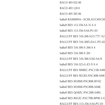
BACO 493 032 00
BACO 493 120 0
BACO 495 585 06
balluff BAM00N4---SCHLAUCHSCH
balluff BES 113-356-SA 31-S 4
balluff BES 113-356-SA6-PU-03
BALLUFF BES 516-200-S2/3.775"-S
BALLUFF BES 516-3005-E4-C-PU-02
balluff BES 516-300-S 266-S 4
balluff BES 516-300-S 281
BALLUFF BES 516-300-S342-S4-N
balluff BES 516-325-G-E5-Y-S 4
BALLUFF BES M08EC-PSC15B-S49
BALLUFF BES M12EI-NSC40B-S04G
balluff BES M18MI-PSC80B-BV02
balluff BES M18MI-PSC80B-S04K
balluff BES QO8ZC-PSC20B-S49G
balluff BES R01ZC-PAC70B-BP00 2-
BALLUFF BES-113-356-SA6-PU-03