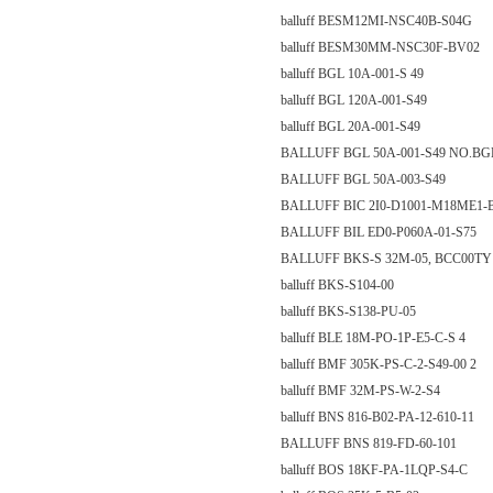
balluff BESM12MI-NSC40B-S04G
balluff BESM30MM-NSC30F-BV02
balluff BGL 10A-001-S 49
balluff BGL 120A-001-S49
balluff BGL 20A-001-S49
BALLUFF BGL 50A-001-S49 NO.BG
BALLUFF BGL 50A-003-S49
BALLUFF BIC 2I0-D1001-M18ME1-
BALLUFF BIL ED0-P060A-01-S75
BALLUFF BKS-S 32M-05, BCC00TY
balluff BKS-S104-00
balluff BKS-S138-PU-05
balluff BLE 18M-PO-1P-E5-C-S 4
balluff BMF 305K-PS-C-2-S49-00 2
balluff BMF 32M-PS-W-2-S4
balluff BNS 816-B02-PA-12-610-11
BALLUFF BNS 819-FD-60-101
balluff BOS 18KF-PA-1LQP-S4-C