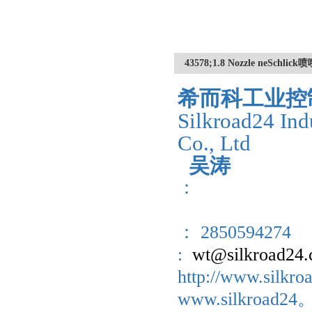
43578;1.8 Nozzle neS
希而科工业控
Silkroad24 Ind
Co., Ltd
吴涛
：
： 2850594274
:
wt@silkroad24
http://www.sil
www.silkroad2