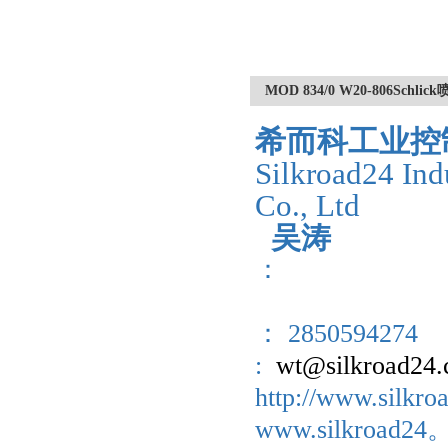
MOD 834/0 W20-806Sc
希而科工业控
Silkroad24 Ind
Co., Ltd
吴涛
：
： 2850594274
:
wt@silkroad24
http://www.sil
www.silkroad2